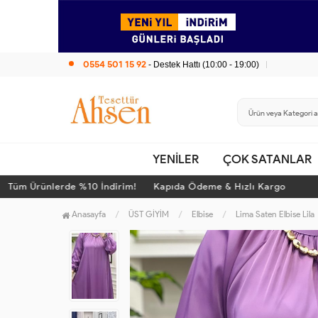
0554 501 15 92
- Destek Hattı (10:00 - 19:00)
YENİLER
ÇOK SATANLAR
m Ürünlerde %10 İndirim! Kapıda Ödeme & Hızlı Kargo
Tü
Anasayfa
ÜST GİYİM
Elbise
Lima Saten Elbise Lila