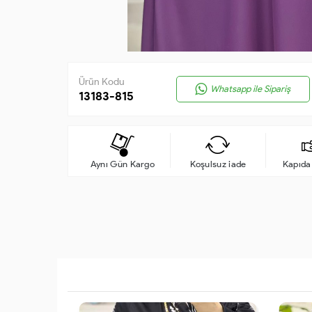
Ürün Kodu
Whatsapp ile Sipariş
13183-815
Aynı Gün Kargo
Koşulsuz iade
Kapıd