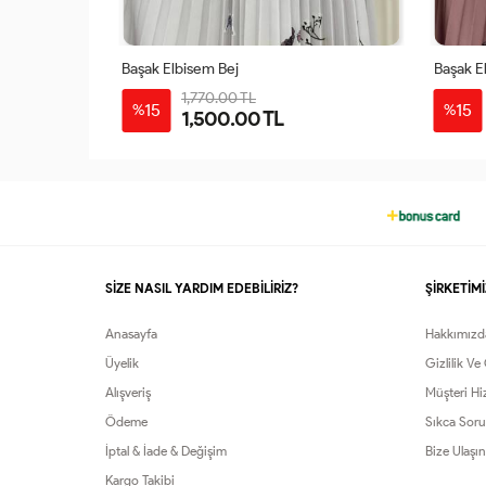
Başak Elbisem Bej
Başak E
1,770.00 TL
48
50
38
40
42
44
46
48
50
38
15
15
%
%
1,500.00 TL
52
54
56
SİZE NASIL YARDIM EDEBİLİRİZ?
ŞİRKETİMİ
Anasayfa
Hakkımızd
Üyelik
Gizlilik Ve
Alışveriş
Müşteri Hi
Ödeme
Sıkca Soru
İptal & İade & Değişim
Bize Ulaşın
Kargo Takibi