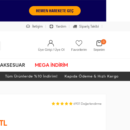
İletişim
Yardım
Sipariş Takibi
0
Üye Girişi / Üye Ol
Favorilerim
Sepetim
AKSESUAR
MEGA İNDİRİM
üm Ürünlerde %10 İndirim! Kapıda Ödeme & Hızlı Kargo
T
6901
Değerlendirme
TL