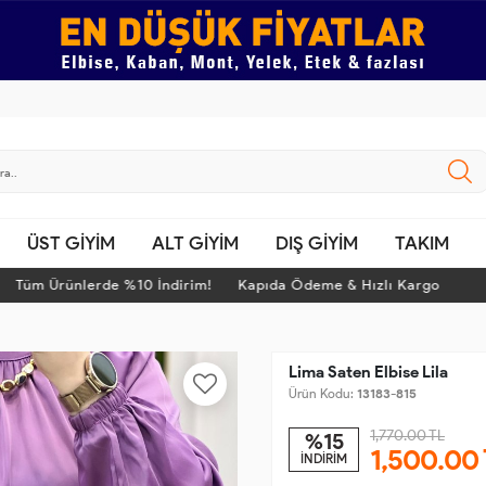
ÜST GİYİM
ALT GİYİM
DIŞ GİYİM
TAKIM
m Ürünlerde %10 İndirim! Kapıda Ödeme & Hızlı Kargo
T
Lima Saten Elbise Lila
Ürün Kodu:
13183-815
1,770.00 TL
%15
1,500.00
İNDİRİM