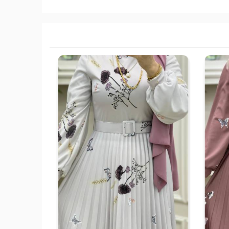
52
54
56