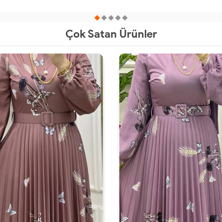
1-
2-
3-
4-
52
54
56
38-
42-
46-
50-
40
44
48
52
Çok Satan Ürünler