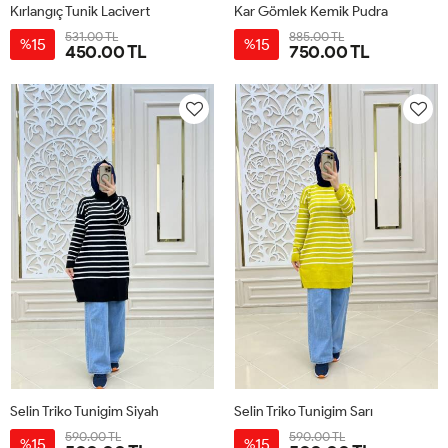
Kırlangıç Tunik Lacivert
Kar Gömlek Kemik Pudra
531.00 TL
885.00 TL
15
15
%
%
450.00 TL
750.00 TL
1-
2-
3-
4-
1-
2-
3-
4-
38-
42-
46-
50-
38-
42-
46-
50-
40
44
48
52
40
44
48
52
Selin Triko Tunigim Siyah
Selin Triko Tunigim Sarı
590.00 TL
590.00 TL
15
15
%
%