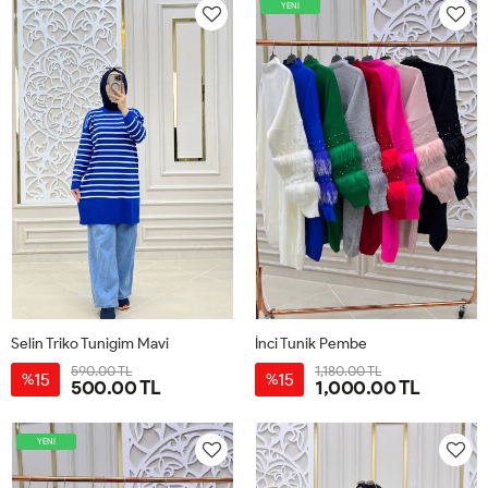
YENİ
Selin Triko Tunigim Mavi
İnci Tunik Pembe
590.00 TL
1,180.00 TL
15
15
%
%
500.00 TL
1,000.00 TL
STN
STD
YENİ