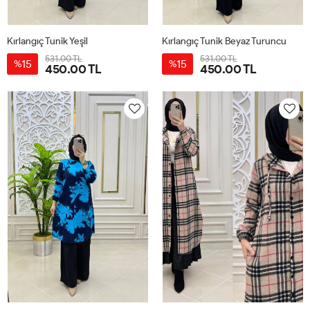
Kırlangıç Tunik Yeşil
Kırlangıç Tunik Beyaz Turuncu
531.00 TL
531.00 TL
15
15
%
%
450.00 TL
450.00 TL
1-
2-
3-
4-
1-
2-
3-
4-
38-
42-
46-
50-
38-
42-
46-
50-
40
44
48
52
40
44
48
52