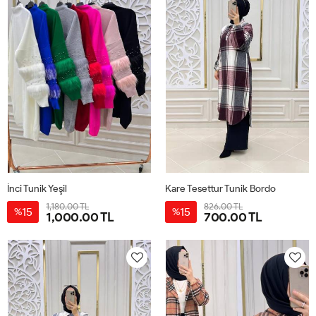
İnci Tunik Yeşil
Kare Tesettur Tunik Bordo
1,180.00 TL
826.00 TL
15
15
%
%
1,000.00 TL
700.00 TL
STD
1-
2-
3-
4-
38-
42-
46-
50-
40
44
48
52