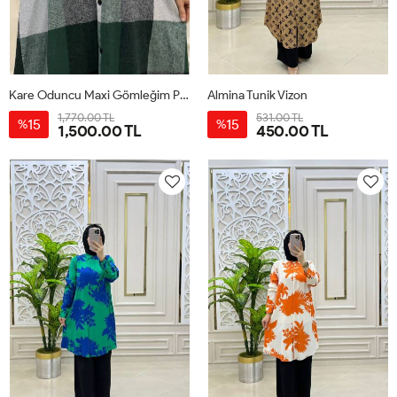
Kare Oduncu Maxi Gömleğim Petrol Yeşili
Almina Tunik Vizon
1,770.00 TL
531.00 TL
15
15
%
%
1,500.00 TL
450.00 TL
1-
2-
3-
4-
1-
2-
3-
4-
38-
42-
46-
50-
38-
42-
46-
50-
40
44
48
52
40
44
48
52