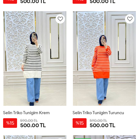
500.00 TL
500.00 TL
STN
STN
Selin Triko Tunigim Krem
Selin Triko Tunigim Turuncu
590.00 TL
590.00 TL
15
15
%
%
500.00 TL
500.00 TL
STN
STN