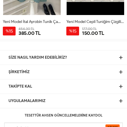
Yeni Model İtal Ayrobin Tunik Çağla Yeşili
Yeni Model Cepli Tuniğim Çizgili Pembe
454.30 TL
177.00 TL
15
15
%
%
385.00 TL
150.00 TL
6-
1-38
2-
3-
4-
5-
36
38
40
42
44
48
40
42
44
46
SİZE NASIL YARDIM EDEBİLİRİZ?
ŞİRKETİMİZ
TAKİPTE KAL
UYGULAMALARIMIZ
TESETTÜR AHSEN GÜNCELLEMELERİNE KAYDOL