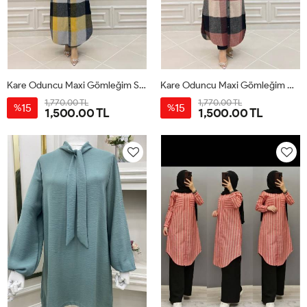
Kare Oduncu Maxi Gömleğim Sarı
Kare Oduncu Maxi Gömleğim Gül
1,770.00 TL
1,770.00 TL
15
15
%
%
1,500.00 TL
1,500.00 TL
1-
2-
3-
4-
1-
2-
3-
4-
38-
42-
46-
50-
38-
42-
46-
50-
40
44
48
52
40
44
48
52