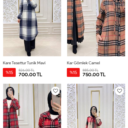
Kare Tesettur Tunik Mavi
Kar Gömlek Camel
826.00 TL
885.00 TL
15
15
%
%
700.00 TL
750.00 TL
1-
2-
3-
4-
1-
2-
3-
4-
38-
42-
46-
50-
38-
42-
46-
50-
40
44
48
52
40
44
48
52