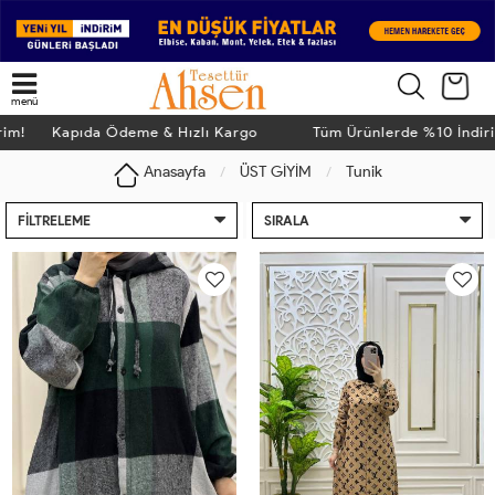
menü
im! Kapıda Ödeme & Hızlı Kargo
Tüm Ürünlerde %10 İndiri
Anasayfa
ÜST GİYİM
Tunik
FILTRELEME
SIRALA