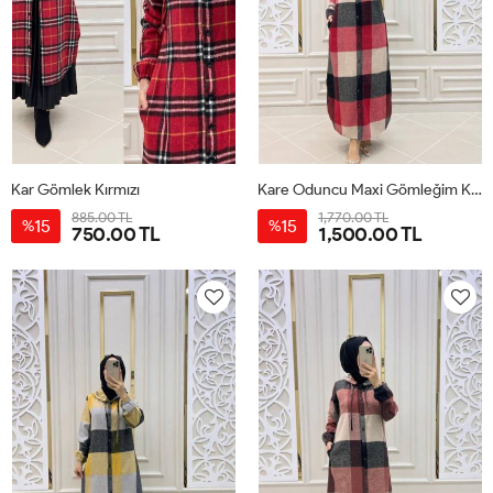
Kar Gömlek Kırmızı
Kare Oduncu Maxi Gömleğim Kırmızı
885.00 TL
1,770.00 TL
15
15
%
%
750.00 TL
1,500.00 TL
1-
2-
3-
4-
1-
2-
3-
4-
38-
42-
46-
50-
38-
42-
46-
50-
40
44
48
52
40
44
48
52