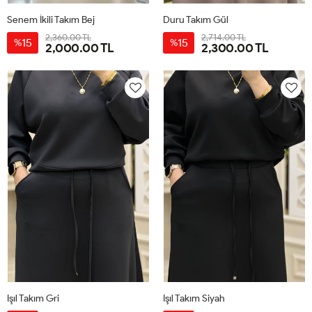
Senem İkili Takım Bej
Duru Takım Gül
2,360.00 TL
2,714.00 TL
15
15
%
%
2,000.00 TL
2,300.00 TL
38
40
42
44
38
40
42
44
Işıl Takım Gri
Işıl Takım Siyah