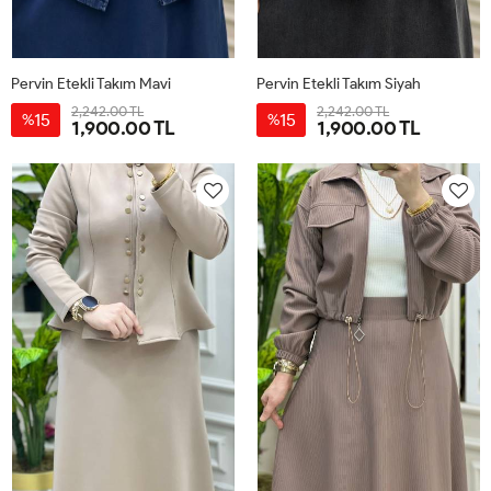
Pervin Etekli Takım Mavi
Pervin Etekli Takım Siyah
2,242.00 TL
2,242.00 TL
15
15
%
%
1,900.00 TL
1,900.00 TL
38
40
42
44
46
38
40
42
44
46