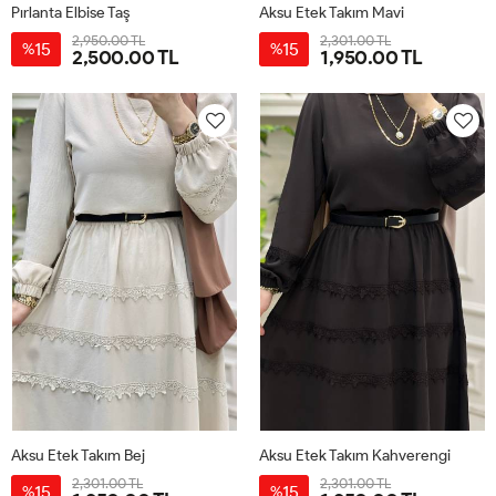
Pırlanta Elbise Taş
Aksu Etek Takım Mavi
2,950.00 TL
2,301.00 TL
15
15
%
%
2,500.00 TL
1,950.00 TL
38
40
42
44
38
40
42
44
Aksu Etek Takım Bej
Aksu Etek Takım Kahverengi
2,301.00 TL
2,301.00 TL
15
15
%
%