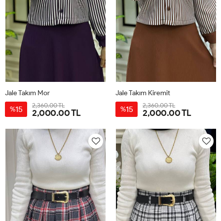
Jale Takım Mor
Jale Takım Kiremit
2,360.00 TL
2,360.00 TL
15
15
%
%
2,000.00 TL
2,000.00 TL
38
40
42
44
38
40
42
44