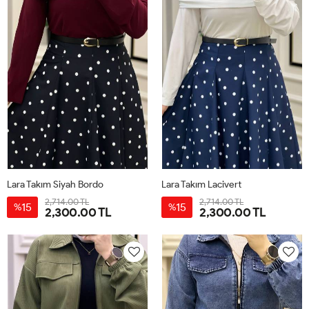
Lara Takım Siyah Bordo
Lara Takım Lacivert
2,714.00 TL
2,714.00 TL
15
15
%
%
2,300.00 TL
2,300.00 TL
38
40
42
44
38
40
42
44