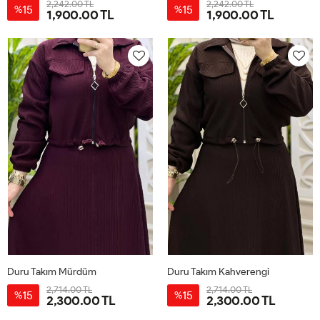
2,242.00 TL
2,242.00 TL
15
15
%
%
1,900.00 TL
1,900.00 TL
38
40
42
44
38
40
42
44
Duru Takım Mürdüm
Duru Takım Kahverengi
2,714.00 TL
2,714.00 TL
15
15
%
%
2,300.00 TL
2,300.00 TL
38
40
42
44
38
40
42
44