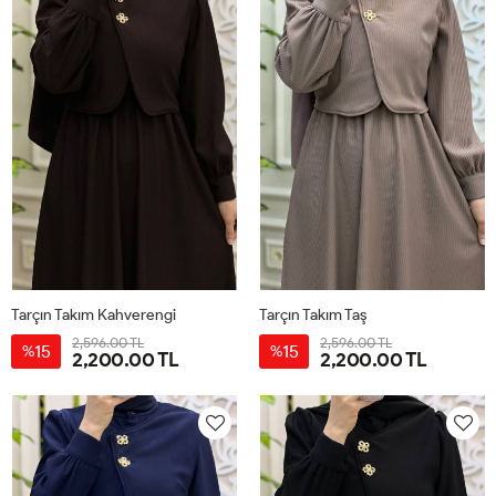
Tarçın Takım Kahverengi
Tarçın Takım Taş
2,596.00 TL
2,596.00 TL
15
15
%
%
2,200.00 TL
2,200.00 TL
38
40
42
44
38
40
42
44