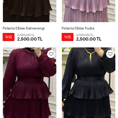
Pırlanta Elbise Kahverengi
Pırlanta Elbise Pudra
2,950.00 TL
2,950.00 TL
15
15
%
%
2,500.00 TL
2,500.00 TL
38
40
42
44
38
40
42
44