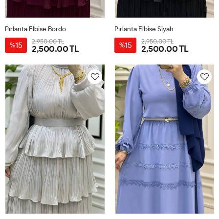
Pırlanta Elbise Bordo
Pırlanta Elbise Siyah
2,950.00 TL
2,950.00 TL
15
15
%
%
2,500.00 TL
2,500.00 TL
38
40
42
44
38
40
42
44