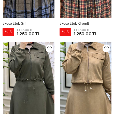
Ekose Etek Gri
Ekose Etek Kiremit
1,475.00 TL
1,475.00 TL
15
15
%
%
1,250.00 TL
1,250.00 TL
38
40
42
44
46
38
40
42
44
46