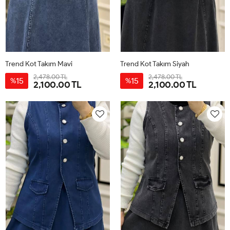
Trend Kot Takım Mavi
Trend Kot Takım Siyah
2,478.00 TL
2,478.00 TL
15
15
%
%
2,100.00 TL
2,100.00 TL
38
40
42
44
38
40
42
44