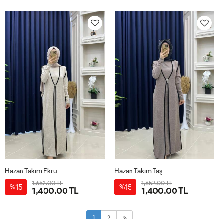
38
40
42
44
46
38
40
42
44
46
Hazan Takım Ekru
Hazan Takım Taş
1,652.00 TL
1,652.00 TL
15
15
%
%
1,400.00 TL
1,400.00 TL
STANDART
STANDART
1
2