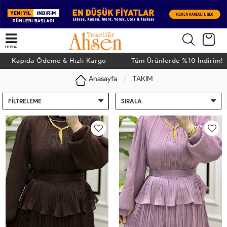
menü
ıda Ödeme & Hızlı Kargo
Tüm Ürünlerde %10 İndirim! Kapı
Anasayfa
TAKIM
FILTRELEME
SIRALA