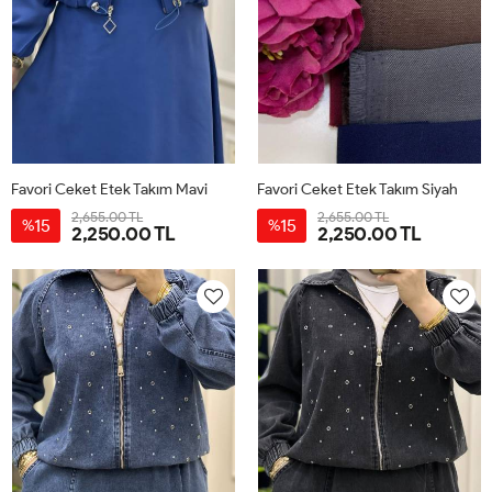
Favori Ceket Etek Takım Mavi
Favori Ceket Etek Takım Siyah
2,655.00 TL
2,655.00 TL
15
15
%
%
2,250.00 TL
2,250.00 TL
38
40
42
44
38
40
42
44