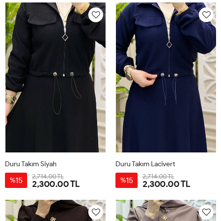
Duru Takım Siyah
Duru Takım Lacivert
2,714.00 TL
2,714.00 TL
15
15
%
%
2,300.00 TL
2,300.00 TL
38
40
42
44
38
40
42
44