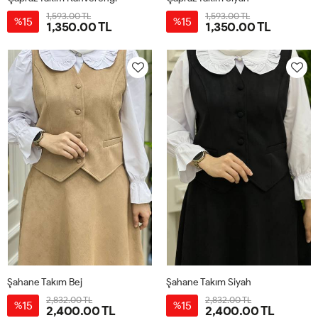
1,593.00 TL
1,593.00 TL
15
15
%
%
1,350.00 TL
1,350.00 TL
38
40
42
44
46
38
40
42
44
46
Şahane Takım Bej
Şahane Takım Siyah
2,832.00 TL
2,832.00 TL
15
15
%
%
2,400.00 TL
2,400.00 TL