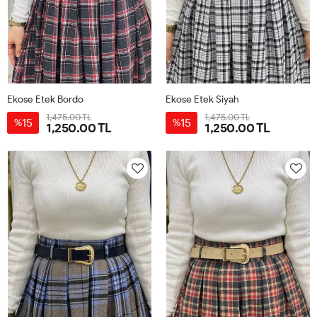
Ekose Etek Bordo
Ekose Etek Siyah
1,475.00 TL
1,475.00 TL
15
15
%
%
1,250.00 TL
1,250.00 TL
38
40
42
44
46
38
40
42
44
46