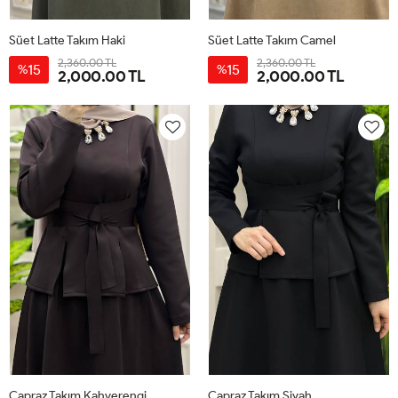
Süet Latte Takım Haki
Süet Latte Takım Camel
2,360.00 TL
2,360.00 TL
15
15
%
%
2,000.00 TL
2,000.00 TL
38
40
42
44
38
40
42
44
Çapraz Takım Kahverengi
Çapraz Takım Siyah