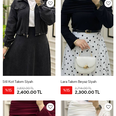
Stil Kot Takım Siyah
Lara Takım Beyaz Siyah
2,832.00 TL
2,714.00 TL
15
15
%
%
2,400.00 TL
2,300.00 TL
38
40
42
44
38
40
42
44