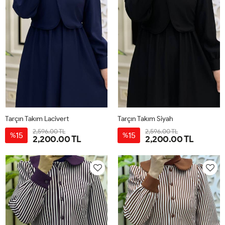
Tarçın Takım Lacivert
Tarçın Takım Siyah
2,596.00 TL
2,596.00 TL
15
15
%
%
2,200.00 TL
2,200.00 TL
38
40
42
44
38
40
42
44