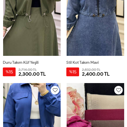
Duru Takım Küf Yeşili
Stil Kot Takım Mavi
2,714.00 TL
2,832.00 TL
15
15
%
%
2,300.00 TL
2,400.00 TL
38
40
42
44
38
40
42
44