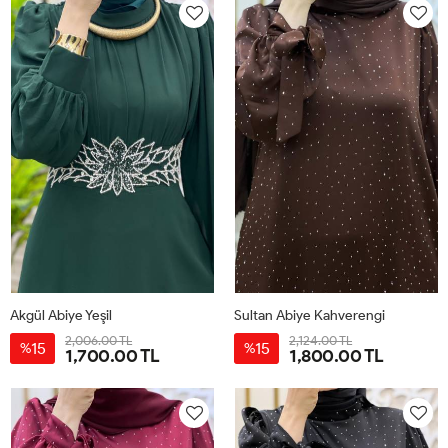
Akgül Abiye Yeşil
Sultan Abiye Kahverengi
2,006.00 TL
2,124.00 TL
15
15
%
%
1,700.00 TL
1,800.00 TL
40
42
44
46
48
50
38
40
42
44
46