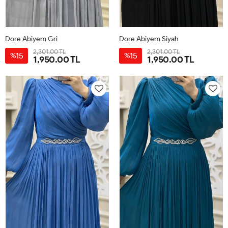
Dore Abiyem Gri
Dore Abiyem Siyah
2,301.00 TL
2,301.00 TL
15
15
%
%
1,950.00 TL
1,950.00 TL
40
42
44
46
48
40
42
44
46
48