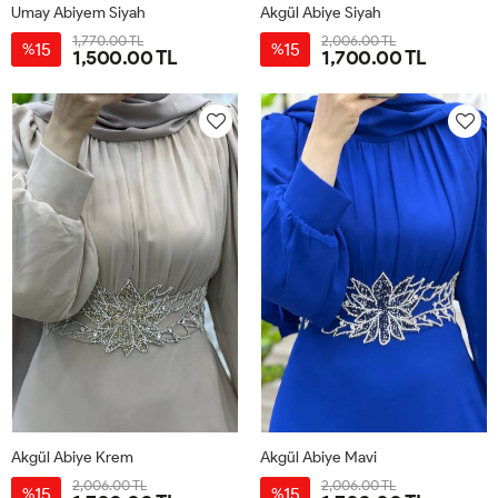
Umay Abiyem Siyah
Akgül Abiye Siyah
1,770.00 TL
2,006.00 TL
15
15
%
%
1,500.00 TL
1,700.00 TL
40
42
44
46
48
50
40
42
44
46
48
50
Akgül Abiye Krem
Akgül Abiye Mavi
2,006.00 TL
2,006.00 TL
15
15
%
%