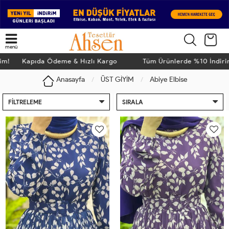
menü
! Kapıda Ödeme & Hızlı Kargo
Tüm Ürünlerde %10 İndirim!
Anasayfa
ÜST GİYİM
Abiye Elbise
FILTRELEME
SIRALA