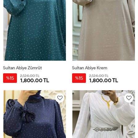
Sultan Abiye Zümrüt
Sultan Abiye Krem
2,124.00 TL
2,124.00 TL
15
15
%
%
1,800.00 TL
1,800.00 TL
38
40
42
44
46
38
40
42
44
46