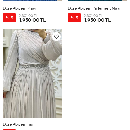
Dore Abiyem Mavi
Dore Abiyem Parlement Mavi
2,301.00 TL
2,301.00 TL
15
15
%
%
1,950.00 TL
1,950.00 TL
40
42
44
46
48
40
42
44
46
48
Dore Abiyem Taş