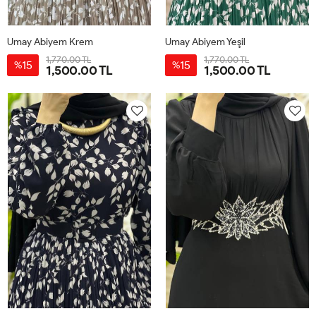
Umay Abiyem Krem
Umay Abiyem Yeşil
1,770.00 TL
1,770.00 TL
15
15
%
%
1,500.00 TL
1,500.00 TL
40
42
44
46
48
50
40
42
44
46
48
50