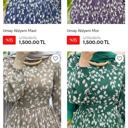
Umay Abiyem Mavi
Umay Abiyem Mor
1,770.00 TL
1,770.00 TL
15
15
%
%
1,500.00 TL
1,500.00 TL
40
42
44
46
48
50
40
42
44
46
48
50