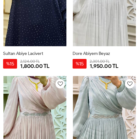
Sultan Abiye Lacivert
Dore Abiyem Beyaz
2,124.00 TL
2,301.00 TL
15
15
%
%
1,800.00 TL
1,950.00 TL
38
40
42
44
46
40
42
44
46
48