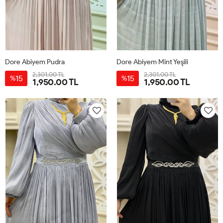
Dore Abiyem Pudra
Dore Abiyem Mint Yeşili
2,301.00 TL
2,301.00 TL
15
15
%
%
1,950.00 TL
1,950.00 TL
40
42
44
46
48
40
42
44
46
48