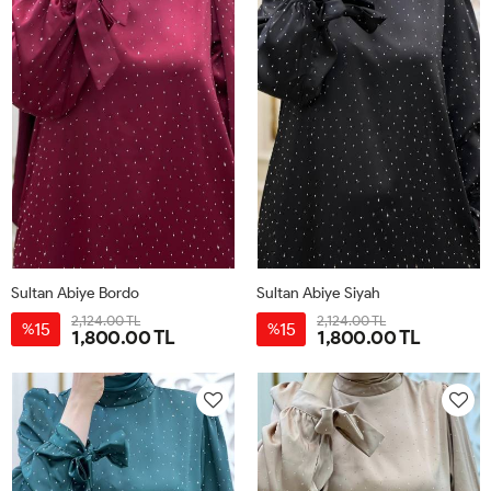
Sultan Abiye Bordo
Sultan Abiye Siyah
2,124.00 TL
2,124.00 TL
15
15
%
%
1,800.00 TL
1,800.00 TL
38
40
42
44
46
38
40
42
44
46