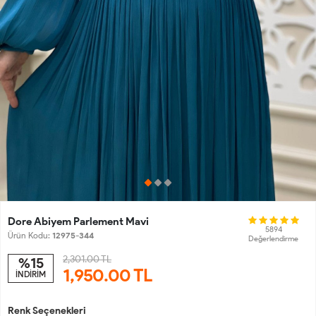
Dore Abiyem Parlement Mavi
5894
Ürün Kodu:
12975-344
Değerlendirme
2,301.00 TL
%15
1,950.00
TL
İNDİRİM
Renk Seçenekleri