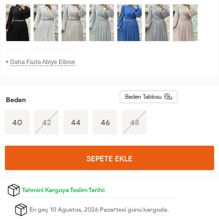
+
Daha Fazla Abiye Elbise
Beden Tablosu
Beden
40
42
44
46
48
SEPETE EKLE
Tahmini Kargoya Teslim Tarihi:
En geç 10 Ağustos, 2026 Pazartesi günü kargoda.