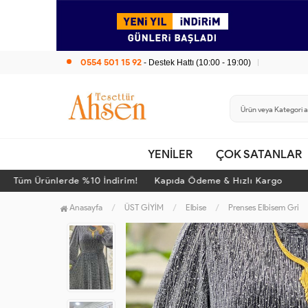
0554 501 15 92
- Destek Hattı (10:00 - 19:00)
YENİLER
ÇOK SATANLAR
Tüm Ürünlerde %10 İndirim! Kapıda Ödeme & Hızlı Kargo
Anasayfa
ÜST GİYİM
Elbise
Prenses Elbisem Gri