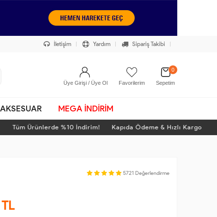
İletişim
Yardım
Sipariş Takibi
0
Üye Girişi / Üye Ol
Favorilerim
Sepetim
AKSESUAR
MEGA İNDİRİM
Tüm Ürünlerde %10 İndirim! Kapıda Ödeme & Hızlı Kargo
5721
Değerlendirme
TL