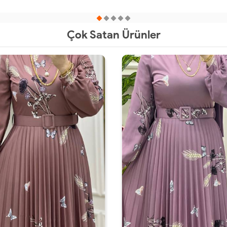
52
54
56
52
54
56
Çok Satan Ürünler