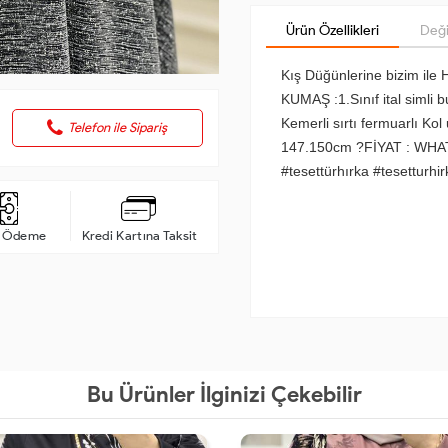
Ürün Özellikleri
Deği
Kış Düğünlerine bizim ile
KUMAŞ :1.Sınıf ital simli 
Kemerli sırtı fermuarlı K
Telefon ile Sipariş
147.150cm ?FİYAT : WHAT
#tesettürhırka #tesetturhi
a Ödeme
Kredi Kartına Taksit
Bu Ürünler İlginizi Çekebilir