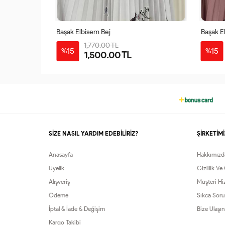
Başak Elbisem Bej
Başak E
1,770.00 TL
48
50
38
40
42
44
46
48
50
38
15
15
%
%
1,500.00 TL
52
54
56
SİZE NASIL YARDIM EDEBİLİRİZ?
ŞİRKETİMİ
Anasayfa
Hakkımızd
Üyelik
Gizlilik Ve
Alışveriş
Müşteri Hi
Ödeme
Sıkca Soru
İptal & İade & Değişim
Bize Ulaşın
Kargo Takibi