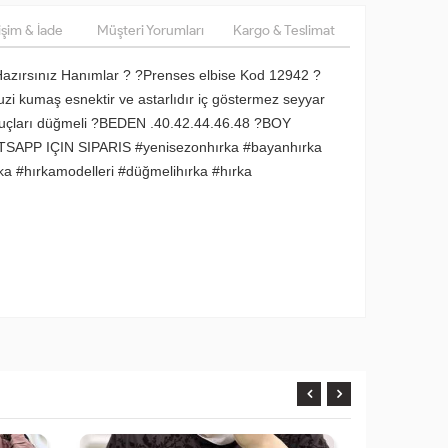
şim & İade
Müşteri Yorumları
Kargo & Teslimat
 Hazırsınız Hanımlar ? ?Prenses elbise Kod 12942 ?
buzi kumaş esnektir ve astarlıdır iç göstermez seyyar
ol uçları düğmeli ?BEDEN .40.42.44.46.48 ?BOY
SAPP IÇIN SIPARIS #yenisezonhırka #bayanhırka
rka #hırkamodelleri #düğmelihırka #hırka