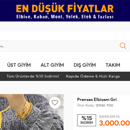
ÜST GİYİM
ALT GİYİM
DIŞ GİYİM
TAKIM
Tüm Ürünlerde %10 İndirim! Kapıda Ödeme & Hızlı Kargo
Prenses Elbisem Gri
Ürün Kodu:
12942-700
3,540.00 TL
%15
3,000.00
İNDİRİM