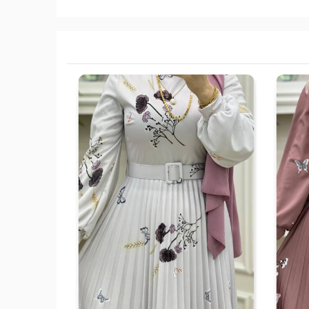
1-
2-
3-
4-
38-
42-
46-
50-
40
44
48
52