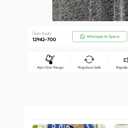
Ürün Kodu
Whatsapp ile Sipariş
12942-700
Aynı Gün Kargo
Koşulsuz iade
Kapıd