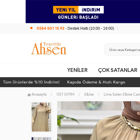
0554 501 15 92
- Destek Hattı (10:00 - 19:00)
YENİLER
ÇOK SATANLAR
m Ürünlerde %10 İndirim! Kapıda Ödeme & Hızlı Kargo
Tü
Anasayfa
ÜST GİYİM
Elbise
Lima Saten Elbise Cam