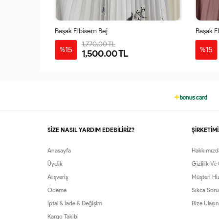
Başak Elbisem Bej
Başak E
1,770.00 TL
48
50
38
40
42
44
46
48
50
38
15
15
%
%
1,500.00 TL
52
54
56
SİZE NASIL YARDIM EDEBİLİRİZ?
ŞİRKETİMİ
Anasayfa
Hakkımızd
Üyelik
Gizlilik Ve
Alışveriş
Müşteri Hi
Ödeme
Sıkca Soru
İptal & İade & Değişim
Bize Ulaşın
Kargo Takibi