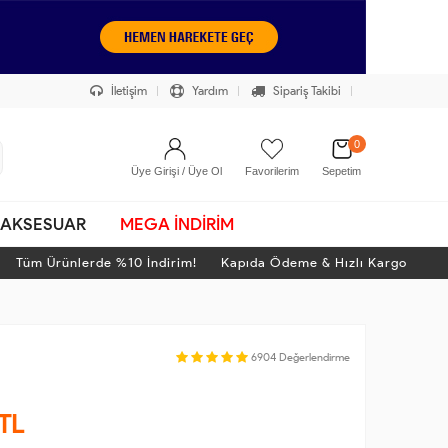
İletişim
Yardım
Sipariş Takibi
0
Üye Girişi / Üye Ol
Favorilerim
Sepetim
AKSESUAR
MEGA İNDİRİM
üm Ürünlerde %10 İndirim! Kapıda Ödeme & Hızlı Kargo
T
6904
Değerlendirme
TL