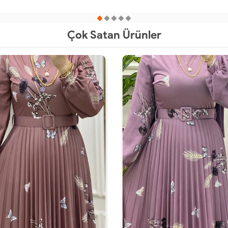
52
54
56
52
54
56
Çok Satan Ürünler