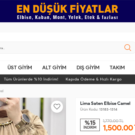
ÜST GİYİM
ALT GİYİM
DIŞ GİYİM
TAKIM
m Ürünlerde %10 İndirim! Kapıda Ödeme & Hızlı Kargo
T
el
Lima Saten Elbise Camel
Ürün Kodu:
13183-1314
1,770.00 TL
%15
1,500.00
İNDİRİM