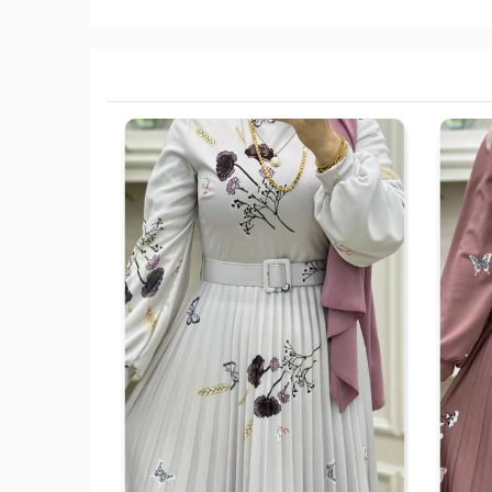
1-
2-
3-
4-
38-
42-
46-
50-
40
44
48
52