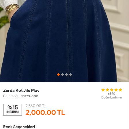
Zerda Kot Jile Mavi
6890
Ürün Kodu:
13179-500
Değerlendirme
2,360.00 TL
%15
2,000.00
TL
İNDİRİM
Renk Seçenekleri