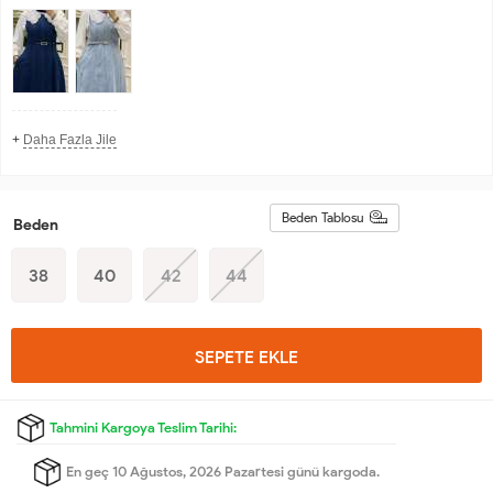
+
Daha Fazla Jile
Beden Tablosu
Beden
38
40
42
44
SEPETE EKLE
Tahmini Kargoya Teslim Tarihi:
En geç 10 Ağustos, 2026 Pazartesi günü kargoda.