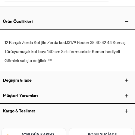
Ürün Özellikleri
12 Parçalı Zerda Kot jile Zerda kod.13179 Beden 38 40 42 44 Kumaş
Türü:yumuşak kot boy: 140 cm Sırtı fermuarlıdır Kemer hediyeli
Gömlek satışta değildir ‼️‼️
Değişim & İade
Müşteri Yorumları
Kargo & Teslimat
AYNI GÜN KARGO
KOŞULSUZ IADE