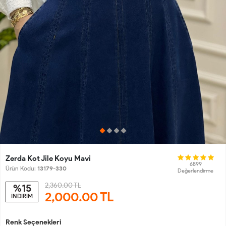
Zerda Kot Jile Koyu Mavi
6899
Ürün Kodu:
13179-330
Değerlendirme
2,360.00 TL
%15
2,000.00
TL
İNDİRİM
Renk Seçenekleri