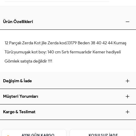
Ürün Özellikleri
12 Parçalı Zerda Kot jile Zerda kod.13179 Beden 38 40 42 44 Kumaş
Türü:yumuşak kot boy: 140 cm Sırtı fermuarlıdır Kemer hediyeli
Gömlek satışta değildir ‼️‼️
Değişim & İade
Müşteri Yorumları
Kargo & Teslimat
AYNI GÜN KARGO
KOŞULSUZ IADE