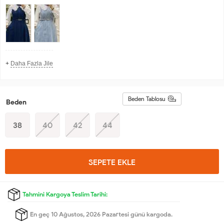
+
Daha Fazla Jile
Beden Tablosu
Beden
38
40
42
44
SEPETE EKLE
Tahmini Kargoya Teslim Tarihi:
En geç 10 Ağustos, 2026 Pazartesi günü kargoda.