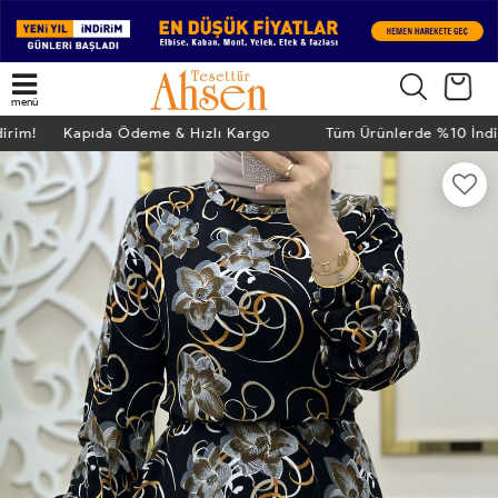
menü
dirim! Kapıda Ödeme & Hızlı Kargo
Tüm Ürünlerde %10 İn