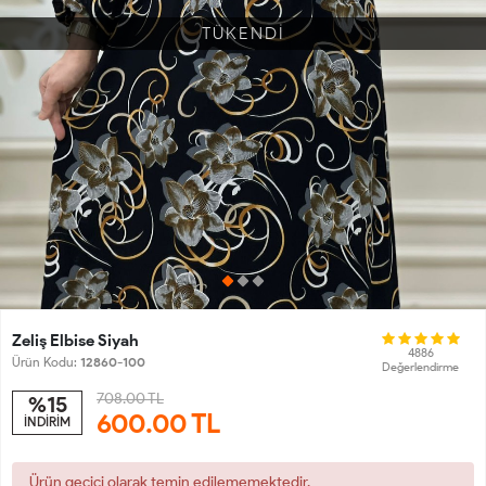
TÜKENDİ
Zeliş Elbise Siyah
4886
Ürün Kodu:
12860-100
Değerlendirme
708.00 TL
%15
600.00
TL
İNDİRİM
Ürün geçici olarak temin edilememektedir.