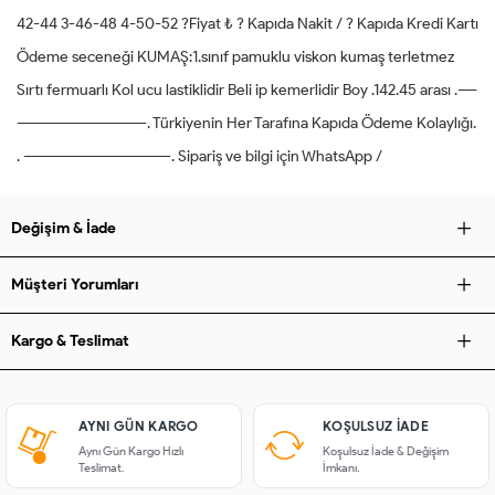
42-44 3-46-48 4-50-52 ?Fiyat ₺ ? Kapıda Nakit / ? Kapıda Kredi Kartı
Ödeme seceneği KUMAŞ:1.sınıf pamuklu viskon kumaş terletmez
Sırtı fermuarlı Kol ucu lastiklidir Beli ip kemerlidir Boy .142.45 arası .----
-----------------------------. Türkiyenin Her Tarafına Kapıda Ödeme Kolaylığı.
. ---------------------------------. Sipariş ve bilgi için WhatsApp /
Değişim & İade
Müşteri Yorumları
Kargo & Teslimat
AYNI GÜN KARGO
KOŞULSUZ IADE
Aynı Gün Kargo Hızlı
Koşulsuz İade & Değişim
Teslimat.
İmkanı.