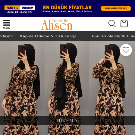
menü
İndirim! Kapıda Ödeme & Hızlı Kargo
Tüm Ürünlerde %10 İ
TÜKENDİ