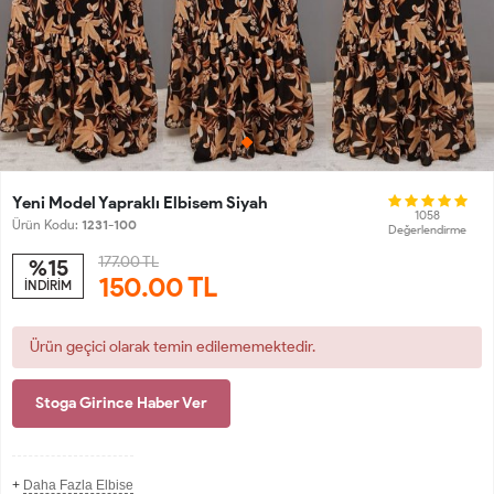
Yeni Model Yapraklı Elbisem Siyah
1058
Ürün Kodu:
1231-100
Değerlendirme
177.00 TL
%15
150.00
TL
İNDİRİM
Ürün geçici olarak temin edilememektedir.
Stoga Girince Haber Ver
+
Daha Fazla Elbise