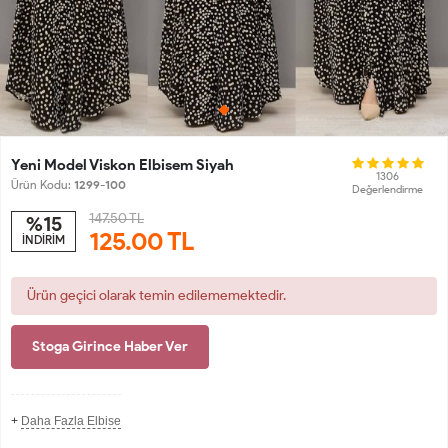
Yeni Model Viskon Elbisem Siyah
1306
Ürün Kodu:
1299-100
Değerlendirme
147.50 TL
%15
125.00
TL
İNDİRİM
Ürün geçici olarak temin edilememektedir.
Stoga Girince Haber Ver
+
Daha Fazla Elbise