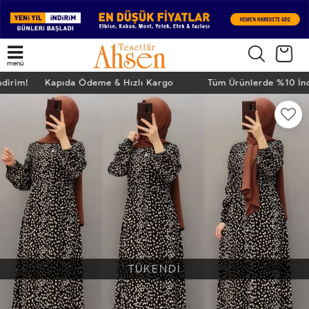
menü
İndirim! Kapıda Ödeme & Hızlı Kargo
Tüm Ürünlerde %10 İ
TÜKENDİ