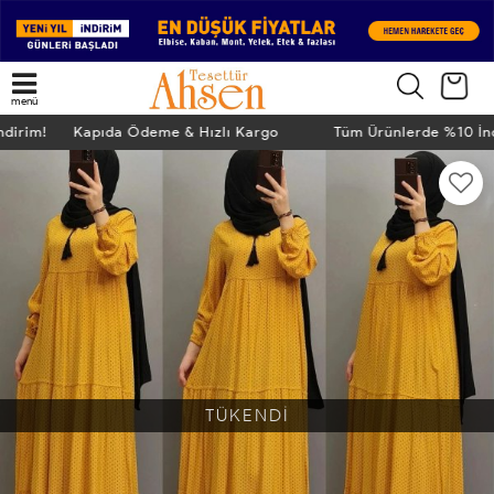
menü
İndirim! Kapıda Ödeme & Hızlı Kargo
Tüm Ürünlerde %10 İ
TÜKENDİ