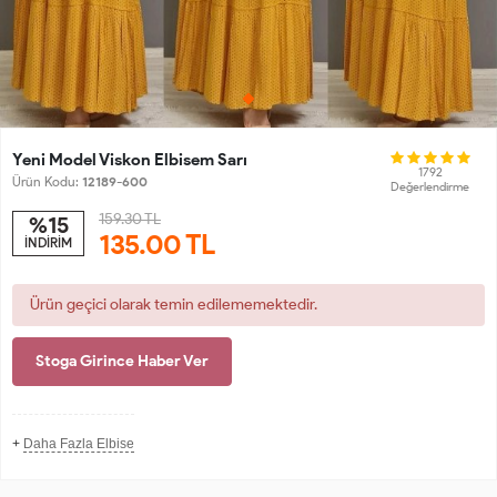
Yeni Model Viskon Elbisem Sarı
1792
Ürün Kodu:
12189-600
Değerlendirme
159.30 TL
%15
135.00
TL
İNDİRİM
Ürün geçici olarak temin edilememektedir.
Stoga Girince Haber Ver
+
Daha Fazla Elbise