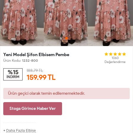
Yeni Model Şifon Elbisem Pembe
1060
Ürün Kodu:
1232-800
Değerlendirme
188.79 TL
%15
159.99
TL
İNDİRİM
Ürün geçici olarak temin edilememektedir.
Stoga Girince Haber Ver
+
Daha Fazla Elbise