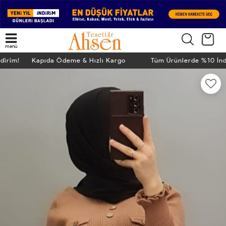
menü
ndirim! Kapıda Ödeme & Hızlı Kargo
Tüm Ürünlerde %10 İn