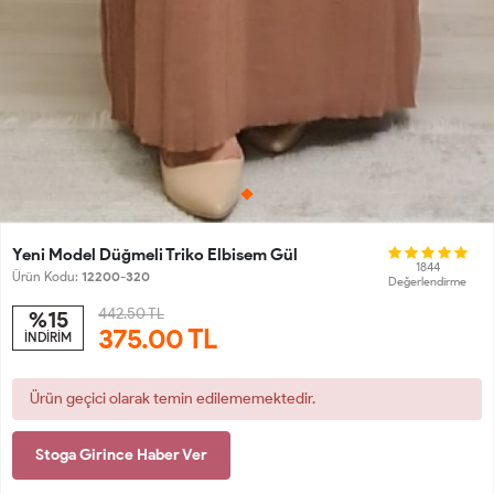
Yeni Model Düğmeli Triko Elbisem Gül
1844
Ürün Kodu:
12200-320
Değerlendirme
442.50 TL
%15
375.00
TL
İNDİRİM
Ürün geçici olarak temin edilememektedir.
Stoga Girince Haber Ver