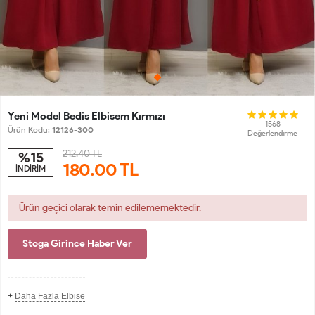
Yeni Model Bedis Elbisem Kırmızı
1568
Ürün Kodu:
12126-300
Değerlendirme
212.40 TL
%15
180.00
TL
İNDİRİM
Ürün geçici olarak temin edilememektedir.
Stoga Girince Haber Ver
+
Daha Fazla Elbise