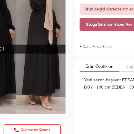
Ürün geçici olarak temin e
Stoga Girince Haber Ver
+
Daha Fazla Elbise
Dİ
Ürün Özellikleri
Deği
Yeni sezon başlıyor EF
BOY =140 cm BEDEN =38-
Telefon ile Sipariş