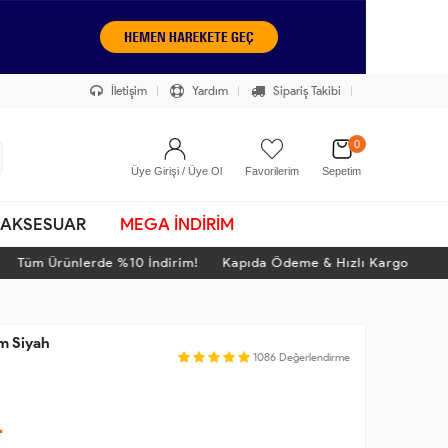
İletişim
Yardım
Sipariş Takibi
0
Üye Girişi / Üye Ol
Favorilerim
Sepetim
AKSESUAR
MEGA İNDİRİM
üm Ürünlerde %10 İndirim! Kapıda Ödeme & Hızlı Kargo
T
m Siyah
1086
Değerlendirme
L