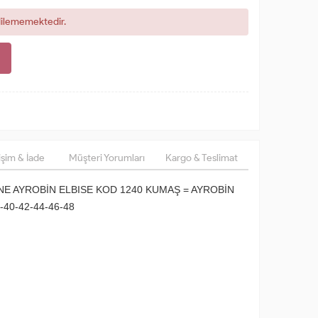
dilememektedir.
şim & İade
Müşteri Yorumları
Kargo & Teslimat
SANE AYROBİN ELBISE KOD 1240 KUMAŞ = AYROBİN
40-42-44-46-48