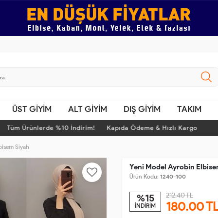
ÜST GİYİM
ALT GİYİM
DIŞ GİYİM
TAKIM
üm Ürünlerde %10 İndirim! Kapıda Ödeme & Hızlı Kargo
T
bisem Siyah
Yeni Model Ayrobin Elbise
Ürün Kodu:
1240-100
212.40 TL
%15
180.00
T
İNDİRİM