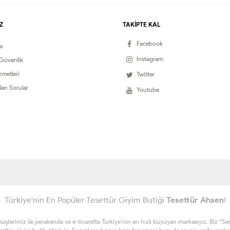
Z
TAKİPTE KAL
Facebook
a
İnstagram
 Güvenlik
zmetleri
Twitter
lan Sorular
Youtube
Türkiye'nin En Popüler Tesettür Giyim Butiği
Tesettür Ahsen
!
erimiz ile perakende ve e-ticarette Türkiye’nin en hızlı büyüyen markasıyız. Biz “Sen ta