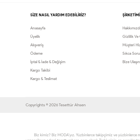
SİZE NASIL YARDIM EDEBİLİRİZ?
ŞİRKETİMİ
Anasayfa
Hakkımızd
Üyelik
Gizlilik Ve
Alışveriş
Müşteri Hi
Ödeme
Sıkca Soru
İptal & İade & Değişim
Bize Ulaşın
Kargo Takibi
Kargo & Teslimat
Copyrights © 2026 Tesettür Ahsen
Biz kimiz? Biz MODA’yız. Yüzbinlerce takipçimiz ve yüzbinlerce müşt