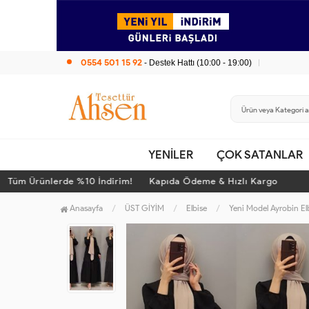
0554 501 15 92
- Destek Hattı (10:00 - 19:00)
YENİLER
ÇOK SATANLAR
m Ürünlerde %10 İndirim! Kapıda Ödeme & Hızlı Kargo
T
Anasayfa
ÜST GİYİM
Elbise
Yeni Model Ayrobin El