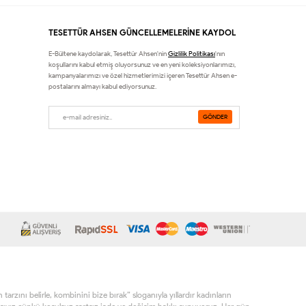
TESETTÜR AHSEN GÜNCELLEMELERİNE KAYDOL
E-Bültene kaydolarak, Tesettür Ahsen'nin
Gizlilik Politikası
'nın
koşullarını kabul etmiş oluyorsunuz ve en yeni koleksiyonlarımızı,
kampanyalarımızı ve özel hizmetlerimizi içeren Tesettür Ahsen e-
postalarını almayı kabul ediyorsunuz.
rzını belirle, kombinini bize bırak” sloganıyla yıllardır kadınların