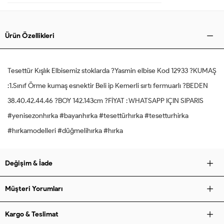
Ürün Özellikleri
Tesettür Kışlık Elbisemiz stoklarda ?Yasmin elbise Kod 12933 ?KUMAŞ
:1.Sınıf Örme kumaş esnektir Beli ip Kemerli sırtı fermuarlı ?BEDEN
38.40.42.44.46 ?BOY 142.143cm ?FİYAT : WHATSAPP IÇIN SIPARIS
#yenisezonhırka #bayanhırka #tesettürhırka #tesetturhirka
#hırkamodelleri #düğmelihırka #hırka
Değişim & İade
Müşteri Yorumları
Kargo & Teslimat