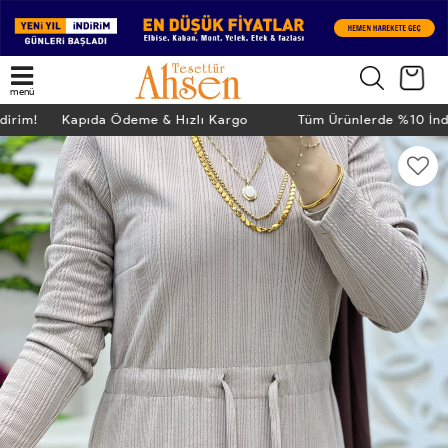
menü
ndirim! Kapıda Ödeme & Hızlı Kargo
Tüm Ürünlerde %10 İn