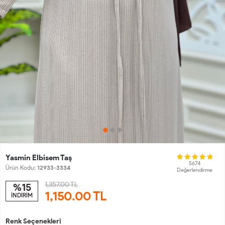
Yasmin Elbisem Taş
5674
Ürün Kodu:
12933-3334
Değerlendirme
1,357.00 TL
%15
1,150.00
TL
İNDİRİM
Renk Seçenekleri