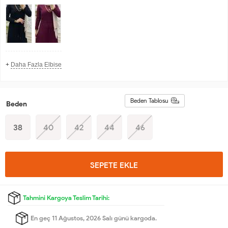
+
Daha Fazla Elbise
Beden Tablosu
Beden
38
40
42
44
46
SEPETE EKLE
Tahmini Kargoya Teslim Tarihi:
En geç 11 Ağustos, 2026 Salı günü kargoda.