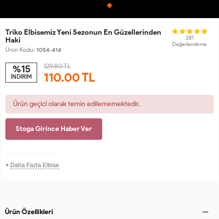
Triko Elbisemiz Yeni Sezonun En Güzellerinden
281
Haki
Değerlendirme
Ürün Kodu:
1054-414
129.80 TL
%15
110.00
TL
İNDİRİM
Ürün geçici olarak temin edilememektedir.
Stoga Girince Haber Ver
+
Daha Fazla Elbise
Ürün Özellikleri