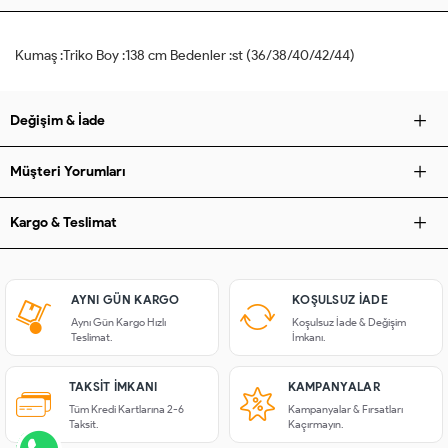
Kumaş :Triko Boy :138 cm Bedenler :st (36/38/40/42/44)
Değişim & İade
Müşteri Yorumları
Kargo & Teslimat
AYNI GÜN KARGO
KOŞULSUZ IADE
Aynı Gün Kargo Hızlı
Koşulsuz İade & Değişim
Teslimat.
İmkanı.
TAKSIT İMKANI
KAMPANYALAR
Tüm Kredi Kartlarına 2-6
Kampanyalar & Fırsatları
Taksit.
Kaçırmayın.