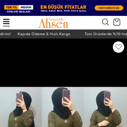
menü
ndirim! Kapıda Ödeme & Hızlı Kargo
Tüm Ürünlerde %10 İn