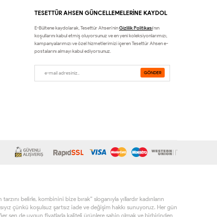
TESETTÜR AHSEN GÜNCELLEMELERİNE KAYDOL
E-Bültene kaydolarak, Tesettür Ahsen'nin
Gizlilik Politikası
'nın
koşullarını kabul etmiş oluyorsunuz ve en yeni koleksiyonlarımızı,
kampanyalarımızı ve özel hizmetlerimizi içeren Tesettür Ahsen e-
postalarını almayı kabul ediyorsunuz.
rzını belirle, kombinini bize bırak” sloganıyla yıllardır kadınların
sıyız çünkü koşulsuz şartsız iade ve değişim hakkı sunuyoruz. Her gün
r sen de uygun fiyatlarla kaliteli ürünlere sahip olmak ve birbirinden