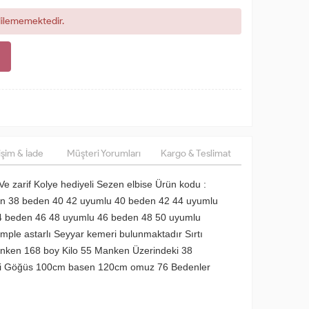
dilememektedir.
şim & İade
Müşteri Yorumları
Kargo & Teslimat
Ve zarif Kolye hediyeli Sezen elbise Ürün kodu :
en 38 beden 40 42 uyumlu 40 beden 42 44 uyumlu
4 beden 46 48 uyumlu 46 beden 48 50 uyumlu
mple astarlı Seyyar kemeri bulunmaktadır Sırtı
Manken 168 boy Kilo 55 Manken Üzerindeki 38
eri Göğüs 100cm basen 120cm omuz 76 Bedenler