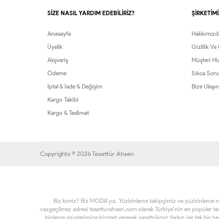
SİZE NASIL YARDIM EDEBİLİRİZ?
ŞİRKETİMİ
Anasayfa
Hakkımızd
Üyelik
Gizlilik Ve
Alışveriş
Müşteri Hi
Ödeme
Sıkca Soru
İptal & İade & Değişim
Bize Ulaşın
Kargo Takibi
Kargo & Teslimat
Copyrights © 2026 Tesettür Ahsen
Biz kimiz? Biz MODA’yız. Yüzbinlerce takipçimiz ve yüzbinlerce müşt
vazgeçilmez adresi tesetturahsen.com olarak Türkiye’nin en popüler t
binlerce müşterimize hizmet vererek yarattığımız farkın ise tek bir h