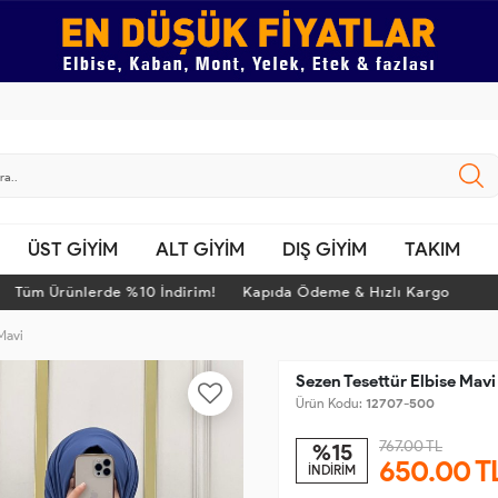
ÜST GİYİM
ALT GİYİM
DIŞ GİYİM
TAKIM
üm Ürünlerde %10 İndirim! Kapıda Ödeme & Hızlı Kargo
T
Mavi
Sezen Tesettür Elbise Mavi
Ürün Kodu:
12707-500
767.00 TL
%15
650.00
T
İNDİRİM