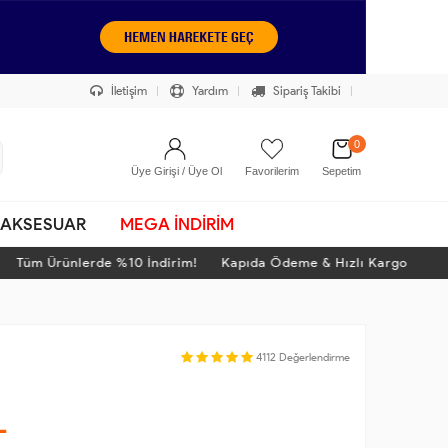
İletişim
Yardım
Sipariş Takibi
0
Üye Girişi / Üye Ol
Favorilerim
Sepetim
AKSESUAR
MEGA İNDİRİM
üm Ürünlerde %10 İndirim! Kapıda Ödeme & Hızlı Kargo
T
4112
Değerlendirme
L