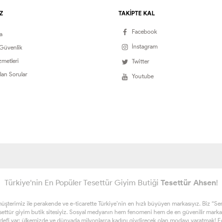
Z
TAKİPTE KAL
Facebook
a
İnstagram
 Güvenlik
zmetleri
Twitter
lan Sorular
Youtube
Türkiye'nin En Popüler Tesettür Giyim Butiği
Tesettür Ahsen
!
erimiz ile perakende ve e-ticarette Türkiye’nin en hızlı büyüyen markasıyız. Biz “Sen ta
esettür giyim butik sitesiyiz. Sosyal medyanın hem fenomeni hem de en güvenilir marka
edefi var; ülkemizde ve dünyada milyonlarca kadını giydirecek olan modayı yaratmak! Eğe