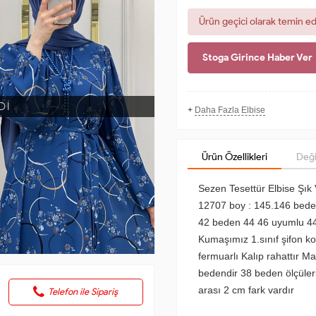
Ürün geçici olarak temin e
Stoga Girince Haber Ver
Dİ
+
Daha Fazla Elbise
Ürün Özellikleri
Deği
Sezen Tesettür Elbise Şık 
12707 boy : 145.146 bed
42 beden 44 46 uyumlu 4
Kumaşımız 1.sınıf şifon ko
fermuarlı Kalıp rahattır 
bedendir 38 beden ölçül
arası 2 cm fark vardır
Telefon ile Sipariş