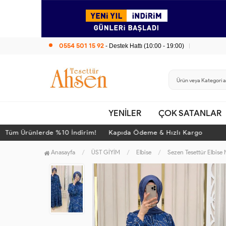
0554 501 15 92
- Destek Hattı (10:00 - 19:00)
YENİLER
ÇOK SATANLAR
m Ürünlerde %10 İndirim! Kapıda Ödeme & Hızlı Kargo
T
Anasayfa
ÜST GİYİM
Elbise
Sezen Tesettür Elbise 