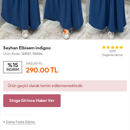
Seyhan Elbisem indigoo
3339
Ürün Kodu:
12537-13006
Değerlendirme
342.20 TL
%15
290.00
TL
İNDİRİM
Ürün geçici olarak temin edilememektedir.
Stoga Girince Haber Ver
+
Daha Fazla Elbise