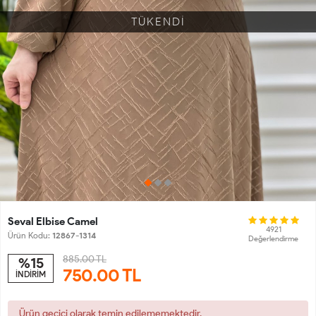
TÜKENDİ
Seval Elbise Camel
4921
Ürün Kodu:
12867-1314
Değerlendirme
885.00 TL
%15
750.00
TL
İNDİRİM
Ürün geçici olarak temin edilememektedir.