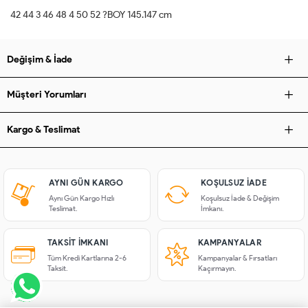
42 44 3 46 48 4 50 52 ?BOY 145.147 cm
Değişim & İade
Müşteri Yorumları
Kargo & Teslimat
AYNI GÜN KARGO
KOŞULSUZ IADE
Aynı Gün Kargo Hızlı
Koşulsuz İade & Değişim
Teslimat.
İmkanı.
TAKSIT İMKANI
KAMPANYALAR
Tüm Kredi Kartlarına 2-6
Kampanyalar & Fırsatları
Taksit.
Kaçırmayın.