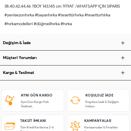
38.40.42.44.46 ?BOY 143.145 cm ?FİYAT : WHATSAPP IÇIN SIPARIS
#yenisezonhırka #bayanhırka #tesettürhırka #tesetturhirka
#hırkamodelleri #düğmelihırka #hırka
Değişim & İade
Müşteri Yorumları
Kargo & Teslimat
AYNI GÜN KARGO
KOŞULSUZ IADE
Aynı Gün Kargo Hızlı
Koşulsuz İade & Değişim
Teslimat.
İmkanı.
TAKSIT İMKANI
KAMPANYALAR
Tüm Kredi Kartlarına 2-6
Kampanyalar & Fırsatları