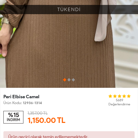
TÜKENDİ
Peri Elbise Camel
5689
Ürün Kodu:
12936-1314
Değerlendirme
1,357.00 TL
%15
1,150.00
TL
İNDİRİM
Ürün geçici olarak temin edilememektedir.