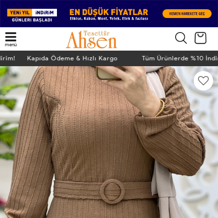
menü
dirim! Kapıda Ödeme & Hızlı Kargo
Tüm Ürünlerde %10 İnd