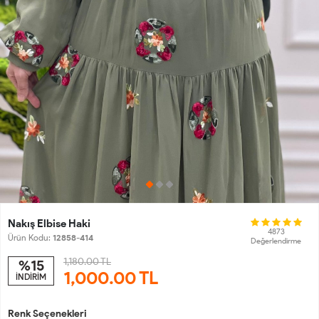
Nakış Elbise Haki
4873
Ürün Kodu:
12858-414
Değerlendirme
1,180.00 TL
%15
1,000.00
TL
İNDİRİM
Renk Seçenekleri