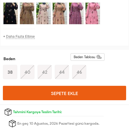
+
Daha Fazla Elbise
Beden Tablosu
Beden
38
40
42
44
46
SEPETE EKLE
Tahmini Kargoya Teslim Tarihi:
En geç 10 Ağustos, 2026 Pazartesi günü kargoda.