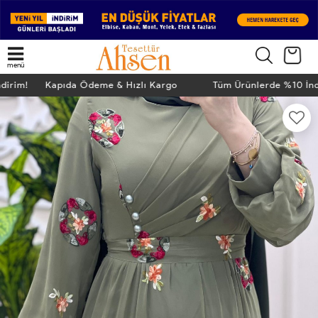
menü
ndirim! Kapıda Ödeme & Hızlı Kargo
Tüm Ürünlerde %10 İn