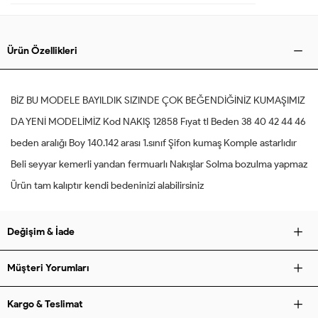
Ürün Özellikleri
BİZ BU MODELE BAYILDIK SIZINDE ÇOK BEĞENDİĞİNİZ KUMAŞIMIZ
DA YENİ MODELİMİZ Kod NAKIŞ 12858 Fıyat tl Beden 38 40 42 44 46
beden aralığı Boy 140.142 arası 1.sınıf Şifon kumaş Komple astarlıdır
Beli seyyar kemerli yandan fermuarlı Nakışlar Solma bozulma yapmaz
Ürün tam kalıptır kendi bedeninizi alabilirsiniz
Değişim & İade
Müşteri Yorumları
Kargo & Teslimat