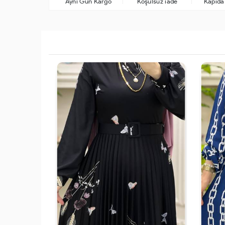
Aynı Gün Kargo
Koşulsuz iade
Kapıd