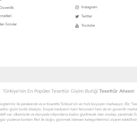
İnstagram
 Güvenlik
zmetleri
Twitter
lan Sorular
Youtube
Türkiye'nin En Popüler Tesettür Giyim Butiği
Tesettür Ahsen
!
erimiz ile perakende ve e-ticarette Türkiye’nin en hızlı büyüyen markasıyız. Biz “Sen ta
esettür giyim butik sitesiyiz. Sosyal medyanın hem fenomeni hem de en güvenilir marka
edefi var; ülkemizde ve dünyada milyonlarca kadını giydirecek olan modayı yaratmak! Eğe
şsiz yüzlerce kombin fikri ile doğru giyinmek istersen kategorilerimizi ziyaret edebilirsi