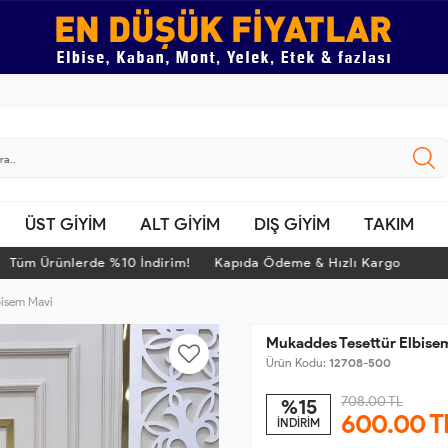
ÜST GİYİM
ALT GİYİM
DIŞ GİYİM
TAKIM
m Ürünlerde %10 İndirim! Kapıda Ödeme & Hızlı Kargo
Tü
bisem Mavi
Mukaddes Tesettür Elbise
Ürün Kodu:
12708-500
708.00 TL
%15
600.00
T
İNDİRİM