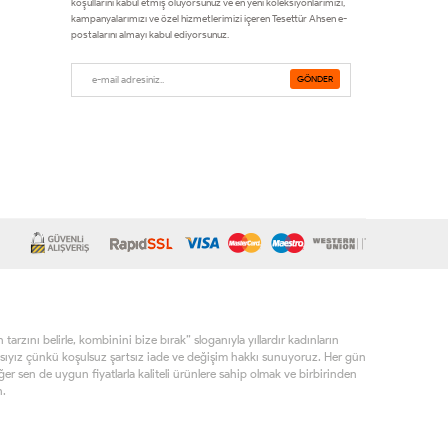
koşullarını kabul etmiş oluyorsunuz ve en yeni koleksiyonlarımızı,
kampanyalarımızı ve özel hizmetlerimizi içeren Tesettür Ahsen e-
postalarını almayı kabul ediyorsunuz.
rzını belirle, kombinini bize bırak” sloganıyla yıllardır kadınların
sıyız çünkü koşulsuz şartsız iade ve değişim hakkı sunuyoruz. Her gün
r sen de uygun fiyatlarla kaliteli ürünlere sahip olmak ve birbirinden
n.