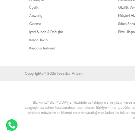
Üyelik
Gizlilik Ve
Alışveriş
Müşteri Hi
Ödeme
Sıkca Soru
İptal & İade & Değişim
Bize Ulaşın
Kargo Takibi
Kargo & Teslimat
Copyrights © 2026 Tesettür Ahsen
Biz kimiz? Biz MODA’yız. Yüzbinlerce takipçimiz ve yüzbinlerce müşt
vazgeçilmez adresi tesetturahsen.com olarak Türkiye’nin en popüler t
binlerce müşterimize hizmet vererek yarattığımız farkın ise tek bir h
e