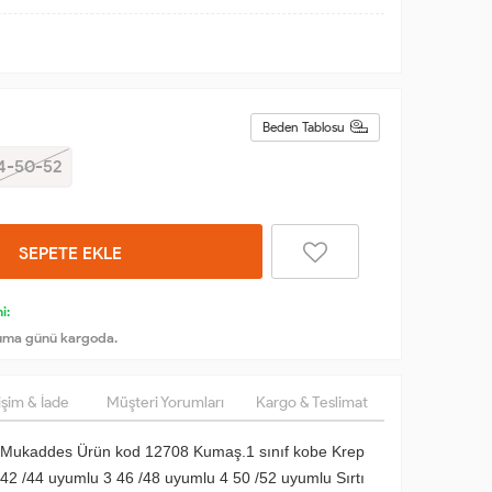
Beden Tablosu
4-50-52
SEPETE EKLE
i:
uma günü kargoda.
şim & İade
Müşteri Yorumları
Kargo & Teslimat
 Mukaddes Ürün kod 12708 Kumaş.1 sınıf kobe Krep
2 /44 uyumlu 3 46 /48 uyumlu 4 50 /52 uyumlu Sırtı