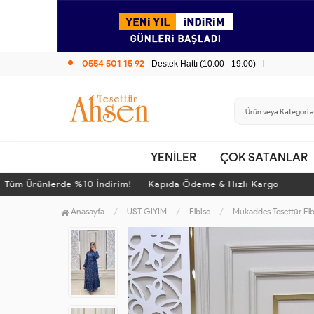
0554 501 15 92
- Destek Hattı (10:00 - 19:00)
YENİLER
ÇOK SATANLAR
 Ürünlerde %10 İndirim! Kapıda Ödeme & Hızlı Kargo
Tü
Anasayfa
ÜST GİYİM
Elbise
Mukaddes Tesettür El