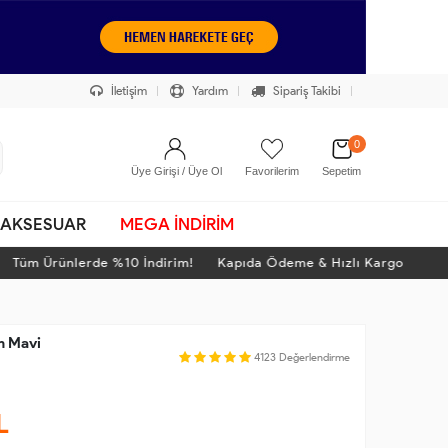
İletişim
Yardım
Sipariş Takibi
0
Üye Girişi / Üye Ol
Favorilerim
Sepetim
AKSESUAR
MEGA İNDİRİM
m Ürünlerde %10 İndirim! Kapıda Ödeme & Hızlı Kargo
Tü
m Mavi
4123
Değerlendirme
L