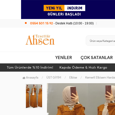
0554 501 15 92
- Destek Hattı (10:00 - 19:00)
YENİLER
ÇOK SATANLAR
Tüm Ürünlerde %10 İndirim! Kapıda Ödeme & Hızlı Kargo
Anasayfa
ÜST GİYİM
Elbise
Kemerli Elbisem Hardal