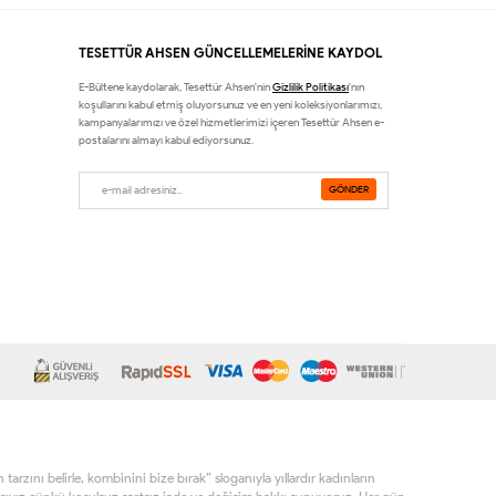
TESETTÜR AHSEN GÜNCELLEMELERİNE KAYDOL
E-Bültene kaydolarak, Tesettür Ahsen'nin
Gizlilik Politikası
'nın
koşullarını kabul etmiş oluyorsunuz ve en yeni koleksiyonlarımızı,
kampanyalarımızı ve özel hizmetlerimizi içeren Tesettür Ahsen e-
postalarını almayı kabul ediyorsunuz.
rzını belirle, kombinini bize bırak” sloganıyla yıllardır kadınların