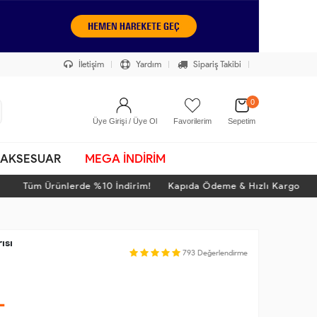
İletişim
Yardım
Sipariş Takibi
0
Üye Girişi / Üye Ol
Favorilerim
Sepetim
AKSESUAR
MEGA İNDİRİM
Tüm Ürünlerde %10 İndirim! Kapıda Ödeme & Hızlı Kargo
ısı
793
Değerlendirme
L