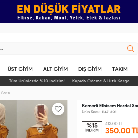
ÜST GİYİM
ALT GİYİM
DIŞ GİYİM
TAKIM
Tüm Ürünlerde %10 İndirim! Kapıda Ödeme & Hızlı Kargo
 Sarısı
Kemerli Elbisem Hardal Sar
Ürün Kodu:
1147-601
413.00 TL
%15
350.00
T
İNDİRİM