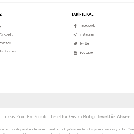
Z
TAKİPTE KAL
Facebook
a
İnstagram
 Güvenlik
zmetleri
Twitter
lan Sorular
Youtube
Türkiye'nin En Popüler Tesettür Giyim Butiği
Tesettür Ahsen
!
erimiz ile perakende ve e-ticarette Türkiye’nin en hızlı büyüyen markasıyız. Biz “Sen ta