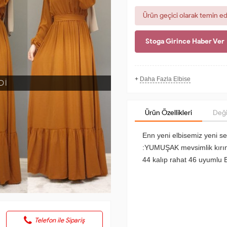
Ürün geçici olarak temin e
Stoga Girince Haber Ver
+
Daha Fazla Elbise
Dİ
Ürün Özellikleri
Deği
Enn yeni elbisemiz yeni 
:YUMUŞAK mevsimlik kırınk
44 kalıp rahat 46 uyumlu Bel
Telefon ile Sipariş