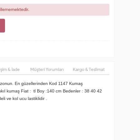
dilememektedir.
şim & İade
Müşteri Yorumları
Kargo & Teslimat
sezonun. En güzellerinden Kod 1147 Kumaş
ıl kumaş Fiat : tl Boy :140 cm Bedenler : 38 40 42
i ve kol ucu lastiklidir .