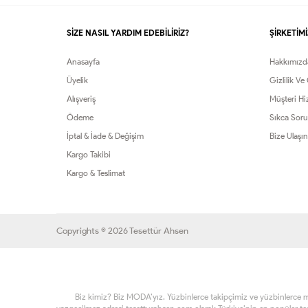
SİZE NASIL YARDIM EDEBİLİRİZ?
ŞİRKETİMİ
Anasayfa
Hakkımızd
Üyelik
Gizlilik Ve
Alışveriş
Müşteri Hi
Ödeme
Sıkca Soru
İptal & İade & Değişim
Bize Ulaşın
Kargo Takibi
Kargo & Teslimat
Copyrights © 2026 Tesettür Ahsen
Biz kimiz? Biz MODA’yız. Yüzbinlerce takipçimiz ve yüzbinlerce müşt