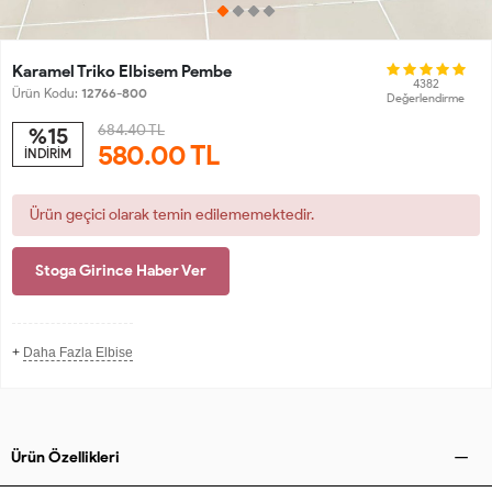
Karamel Triko Elbisem Pembe
4382
Ürün Kodu:
12766-800
Değerlendirme
684.40 TL
%15
580.00
TL
İNDİRİM
Ürün geçici olarak temin edilememektedir.
Stoga Girince Haber Ver
+
Daha Fazla Elbise
Ürün Özellikleri