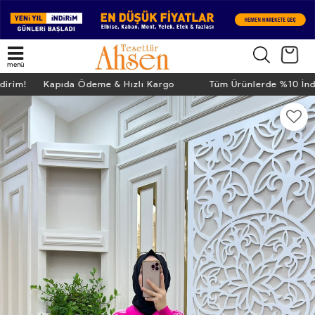
menü
ndirim! Kapıda Ödeme & Hızlı Kargo
Tüm Ürünlerde %10 İn