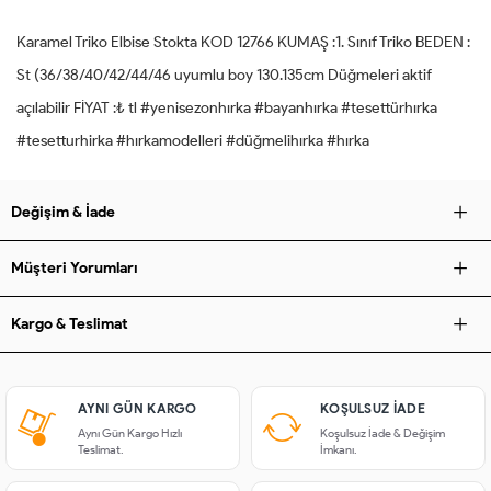
Karamel Triko Elbise Stokta KOD 12766 KUMAŞ :1. Sınıf Triko BEDEN :
St (36/38/40/42/44/46 uyumlu boy 130.135cm Düğmeleri aktif
açılabilir FİYAT :₺ tl #yenisezonhırka #bayanhırka #tesettürhırka
#tesetturhirka #hırkamodelleri #düğmelihırka #hırka
Değişim & İade
Müşteri Yorumları
Kargo & Teslimat
AYNI GÜN KARGO
KOŞULSUZ IADE
Aynı Gün Kargo Hızlı
Koşulsuz İade & Değişim
Teslimat.
İmkanı.