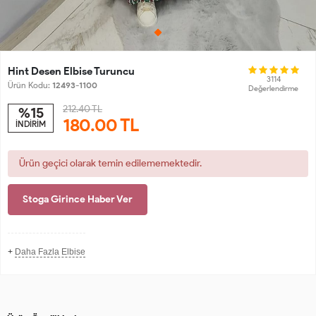
Hint Desen Elbise Turuncu
3114
Ürün Kodu:
12493-1100
Değerlendirme
212.40 TL
%15
180.00
TL
İNDİRİM
Ürün geçici olarak temin edilememektedir.
Stoga Girince Haber Ver
+
Daha Fazla Elbise