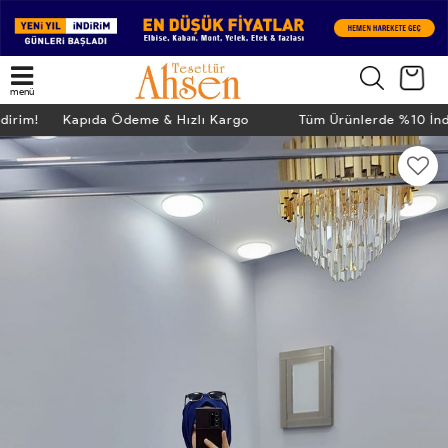
menü
ndirim! Kapıda Ödeme & Hızlı Kargo
Tüm Ürünlerde %10 İn