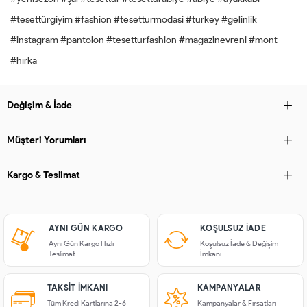
#tesettürgiyim #fashion #tesetturmodasi #turkey #gelinlik
#instagram #pantolon #tesetturfashion #magazinevreni #mont
#hırka
Değişim & İade
Müşteri Yorumları
Kargo & Teslimat
AYNI GÜN KARGO
KOŞULSUZ IADE
Aynı Gün Kargo Hızlı
Koşulsuz İade & Değişim
Teslimat.
İmkanı.
TAKSIT İMKANI
KAMPANYALAR
Tüm Kredi Kartlarına 2-6
Kampanyalar & Fırsatları