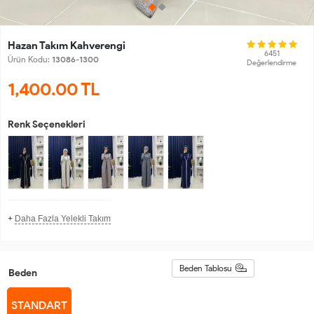
Hazan Takım Kahverengi
6451
Ürün Kodu:
13086-1300
Değerlendirme
1,400.00
TL
Renk Seçenekleri
+
Daha Fazla Yelekli Takım
Beden Tablosu
Beden
STANDART