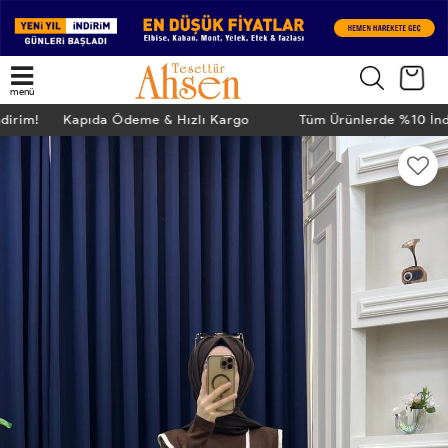
menü
ndirim! Kapıda Ödeme & Hızlı Kargo
Tüm Ürünlerde %10 İn