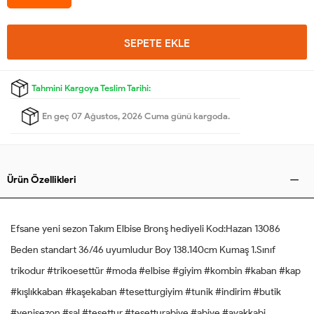
SEPETE EKLE
Tahmini Kargoya Teslim Tarihi:
En geç 07 Ağustos, 2026 Cuma günü kargoda.
Ürün Özellikleri
Efsane yeni sezon Takım Elbise Bronş hediyeli Kod:Hazan 13086
Beden standart 36/46 uyumludur Boy 138.140cm Kumaş 1.Sınıf
trikodur #trikoesettür #moda #elbise #giyim #kombin #kaban #kap
#kışlıkkaban #kaşekaban #tesetturgiyim #tunik #indirim #butik
#yenisezon #şal #tesettur #tesetturabiye #abiye #ayakkabi