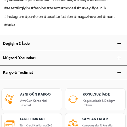
#tesettürgiyim #fashion #tesetturmodasi #turkey #gelinlik
#instagram #pantolon #tesetturfashion #magazinevreni #mont
#hırka
Değişim & İade
Müşteri Yorumları
Kargo & Teslimat
AYNI GÜN KARGO
KOŞULSUZ IADE
Aynı Gün Kargo Hızlı
Koşulsuz İade & Değişim
Teslimat.
İmkanı.
TAKSIT İMKANI
KAMPANYALAR
Tüm Kredi Kartlarına 2-6
Kampanyalar & Fırsatları