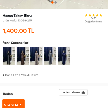
Hazan Takım Ekru
6453
Ürün Kodu:
13086-215
Değerlendirme
1,400.00
TL
Renk Seçenekleri
+
Daha Fazla Yelekli Takım
Beden Tablosu
Beden
STANDART