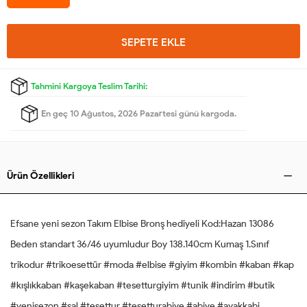
SEPETE EKLE
Tahmini Kargoya Teslim Tarihi:
En geç 10 Ağustos, 2026 Pazartesi günü kargoda.
Ürün Özellikleri
Efsane yeni sezon Takım Elbise Bronş hediyeli Kod:Hazan 13086
Beden standart 36/46 uyumludur Boy 138.140cm Kumaş 1.Sınıf
trikodur #trikoesettür #moda #elbise #giyim #kombin #kaban #kap
#kışlıkkaban #kaşekaban #tesetturgiyim #tunik #indirim #butik
#yenisezon #şal #tesettur #tesetturabiye #abiye #ayakkabi