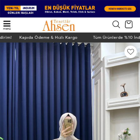
menü
ndirim! Kapıda Ödeme & Hızlı Kargo
Tüm Ürünlerde %10 İn