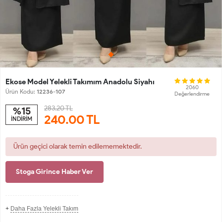
Ekose Model Yelekli Takımım Anadolu Siyahı
2060
Ürün Kodu:
12236-107
Değerlendirme
283.20 TL
%15
240.00
TL
İNDİRİM
Ürün geçici olarak temin edilememektedir.
Stoga Girince Haber Ver
+
Daha Fazla Yelekli Takım