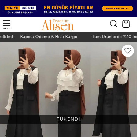
menü
İndirim! Kapıda Ödeme & Hızlı Kargo
Tüm Ürünlerde %10 İ
TÜKENDİ