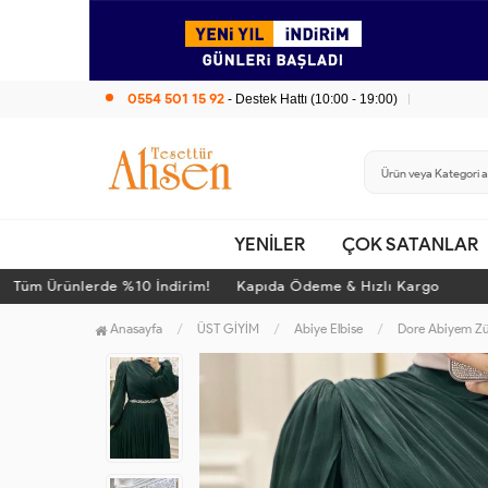
0554 501 15 92
- Destek Hattı (10:00 - 19:00)
YENİLER
ÇOK SATANLAR
m Ürünlerde %10 İndirim! Kapıda Ödeme & Hızlı Kargo
Tü
Anasayfa
ÜST GİYİM
Abiye Elbise
Dore Abiyem Z