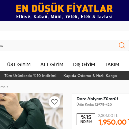
ÜST GİYİM
ALT GİYİM
DIŞ GİYİM
TAKIM
m Ürünlerde %10 İndirim! Kapıda Ödeme & Hızlı Kargo
T
ümrüt
Dore Abiyem Zümrüt
Ürün Kodu:
12975-420
2,301.00 TL
%15
1,950.00
İNDİRİM