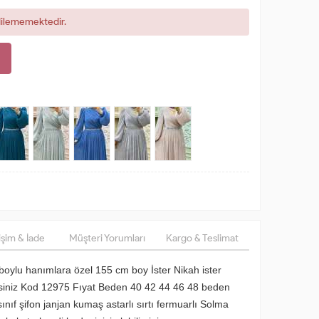
dilememektedir.
şim & İade
Müşteri Yorumları
Kargo & Teslimat
boylu hanımlara özel 155 cm boy İster Nikah ister
irsiniz Kod 12975 Fıyat Beden 40 42 44 46 48 beden
nıf şifon janjan kumaş astarlı sırtı fermuarlı Solma