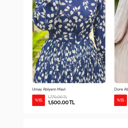
Umay Abiyem Mavi
Dore A
1,770.00 TL
15
15
%
%
1,500.00 TL
46
40
42
44
46
48
50