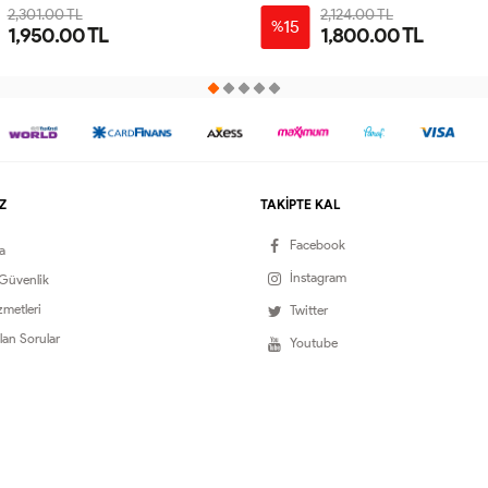
2,301.00 TL
2,124.00 TL
15
%
1,950.00 TL
1,800.00 TL
40
42
44
46
48
38
40
42
44
46
Z
TAKİPTE KAL
Facebook
a
İnstagram
 Güvenlik
zmetleri
Twitter
lan Sorular
Youtube