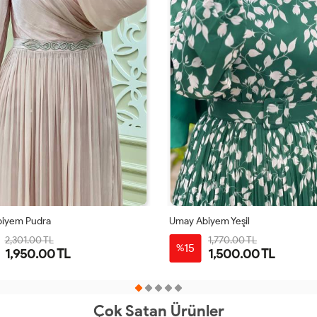
biyem Pudra
Umay Abiyem Yeşil
2,301.00 TL
1,770.00 TL
15
%
1,950.00 TL
1,500.00 TL
40
42
44
46
48
40
42
44
46
48
Çok Satan Ürünler