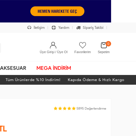
İletişim
Yardım
Sipariş Takibi
0
Üye Girişi / Üye Ol
Favorilerim
Sepetim
AKSESUAR
MEGA İNDİRİM
üm Ürünlerde %10 İndirim! Kapıda Ödeme & Hızlı Kargo
T
5895
Değerlendirme
TL