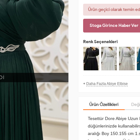
Ürün geçici olarak temin e
Stoga Girince Haber Ver
Renk Seçenekleri
Dİ
+
Daha Fazla Abiye Elbise
Ürün Özellikleri
Deği
Tesettür Dore Abiye Uzun 
düğünlerinizde kullanabil
aralığı Boy 150.155 cm 1.sı