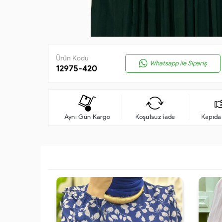
Ürün Kodu
Whatsapp ile Sipariş
12975-420
Aynı Gün Kargo
Koşulsuz iade
Kapıd