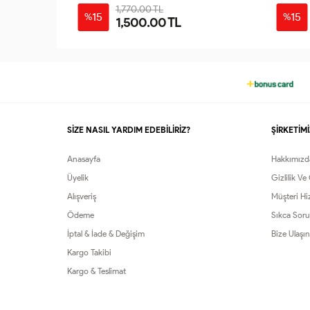
1,770.00 TL
15
15
%
%
1,500.00 TL
46
40
42
44
46
48
50
SİZE NASIL YARDIM EDEBİLİRİZ?
ŞİRKETİMİ
Anasayfa
Hakkımızd
Üyelik
Gizlilik Ve
Alışveriş
Müşteri Hi
Ödeme
Sıkca Soru
İptal & İade & Değişim
Bize Ulaşın
Kargo Takibi
Kargo & Teslimat