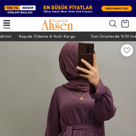
menü
ndirim! Kapıda Ödeme & Hızlı Kargo
Tüm Ürünlerde %10 İn