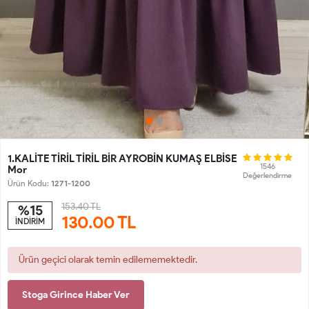
1.KALİTE TİRİL TİRİL BİR AYROBİN KUMAŞ ELBİSE
1546
Mor
Değerlendirme
Ürün Kodu:
1271-1200
153.40 TL
%15
130.00
TL
İNDİRİM
Ürün geçici olarak temin edilememektedir.
Stoga Girince Haber Ver