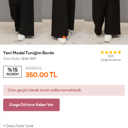
Yeni Model Tuniğim Bordo
1320
Ürün Kodu:
1266-307
Değerlendirme
413.00 TL
%15
350.00
TL
İNDİRİM
Ürün geçici olarak temin edilememektedir.
Stoga Girince Haber Ver
+
Daha Fazla Tunik