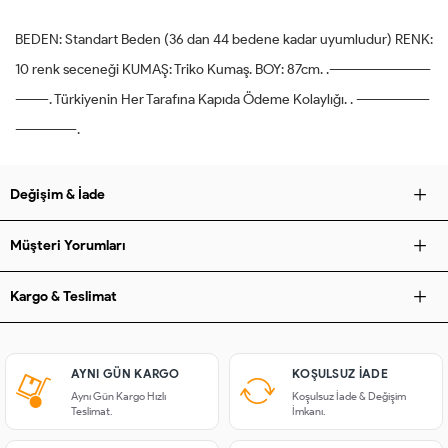
BEDEN: Standart Beden (36 dan 44 bedene kadar uyumludur) RENK:
10 renk seceneği KUMAŞ: Triko Kumaş. BOY: 87cm. .-------------------------
--------. Türkiyenin Her Tarafına Kapıda Ödeme Kolaylığı. . ------------------
---------------.
Değişim & İade
Müşteri Yorumları
Kargo & Teslimat
AYNI GÜN KARGO
KOŞULSUZ IADE
Aynı Gün Kargo Hızlı
Koşulsuz İade & Değişim
Teslimat.
İmkanı.