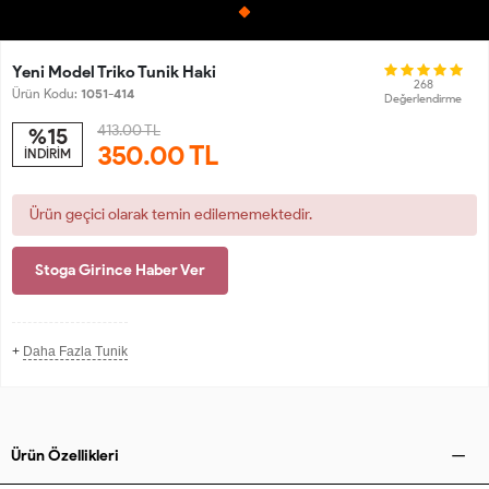
Yeni Model Triko Tunik Haki
268
Ürün Kodu:
1051-414
Değerlendirme
413.00 TL
%15
350.00
TL
İNDİRİM
Ürün geçici olarak temin edilememektedir.
Stoga Girince Haber Ver
+
Daha Fazla Tunik
Ürün Özellikleri