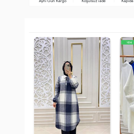
Aynı Gün Kargo
Koşulsuz iade
Kapıd
YENİ