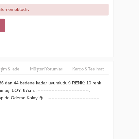
dilememektedir.
şim & İade
Müşteri Yorumları
Kargo & Teslimat
36 dan 44 bedene kadar uyumludur) RENK: 10 renk
. BOY: 87cm. .---------------------------------.
da Ödeme Kolaylığı. . ---------------------------------.