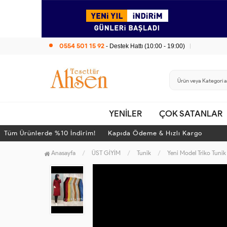
0554 501 15 92
- Destek Hattı (10:00 - 19:00)
YENİLER
ÇOK SATANLAR
m Ürünlerde %10 İndirim! Kapıda Ödeme & Hızlı Kargo
T
Anasayfa
ÜST GİYİM
Tunik
Yeni Model Triko Tunik F