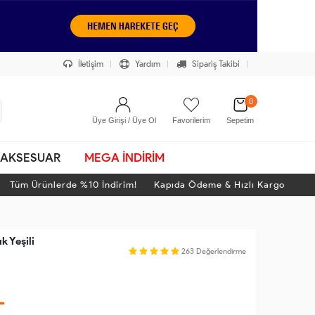
İletişim
Yardım
Sipariş Takibi
0
Üye Girişi / Üye Ol
Favorilerim
Sepetim
AKSESUAR
MEGA İNDİRİM
üm Ürünlerde %10 İndirim! Kapıda Ödeme & Hızlı Kargo
T
k Yeşili
263
Değerlendirme
L