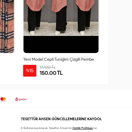
Yeni Model Cepli Tuniğim Çizgili Pembe
Selin Triko T
177.00 TL
590
15
15
%
%
150.00 TL
50
36
38
40
42
44
TESETTÜR AHSEN GÜNCELLEMELERİNE KAYDOL
E-Bültene kaydolarak, Tesettür Ahsen'nin
Gizlilik Politikası
'nın