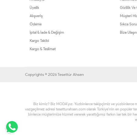
Üyelik
Gizlilik Ve
Alışveriş
Müşteri Hi
Ödeme
Sıkca Soru
İptal & İade & Değişim
Bize Ulaşın
Kargo Takibi
Kargo & Teslimat
Copyrights © 2026 Tesettür Ahsen
Biz kimiz? Biz MODA’yız. Yüzbinlerce takipçimiz ve yüzbinlerce müşt
vazgeçilmez adresi tesetturahsen.com olarak Türkiye’nin en popüler t
binlerce müşterimize hizmet vererek yarattığımız farkın ise tek bir h
e