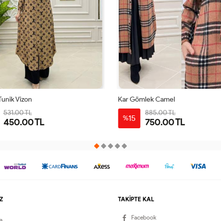
Tunik Vizon
Kar Gömlek Camel
531.00 TL
885.00 TL
15
%
450.00 TL
750.00 TL
1-
2-
3-
4-
1-
2-
3-
4-
38-
42-
46-
50-
38-
42-
46-
50-
40
44
48
52
40
44
48
52
Z
TAKİPTE KAL
Facebook
a