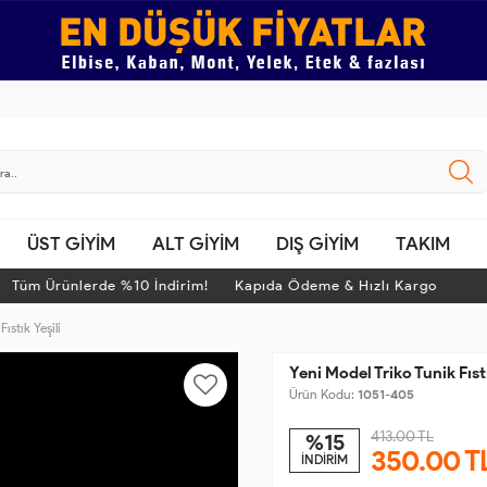
ÜST GİYİM
ALT GİYİM
DIŞ GİYİM
TAKIM
üm Ürünlerde %10 İndirim! Kapıda Ödeme & Hızlı Kargo
T
ıstık Yeşili
Yeni Model Triko Tunik Fıstı
Ürün Kodu:
1051-405
413.00 TL
%15
350.00
T
İNDİRİM