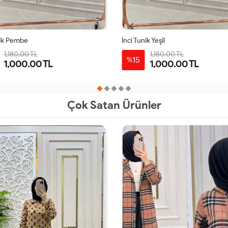
nik Pembe
İnci Tunik Yeşil
1,180.00 TL
1,180.00 TL
15
%
1,000.00 TL
1,000.00 TL
STD
STD
Çok Satan Ürünler