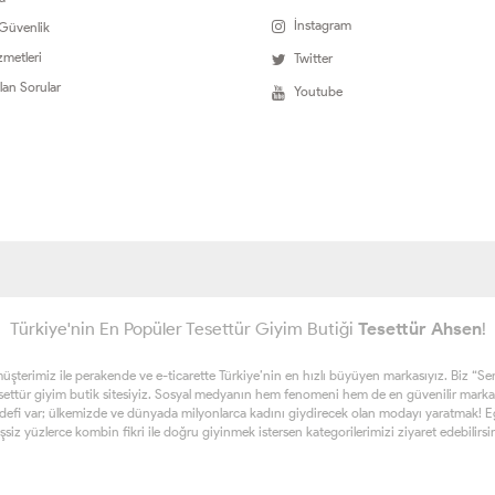
İnstagram
 Güvenlik
zmetleri
Twitter
lan Sorular
Youtube
Türkiye'nin En Popüler Tesettür Giyim Butiği
Tesettür Ahsen
!
erimiz ile perakende ve e-ticarette Türkiye’nin en hızlı büyüyen markasıyız. Biz “Sen ta
esettür giyim butik sitesiyiz. Sosyal medyanın hem fenomeni hem de en güvenilir marka
edefi var; ülkemizde ve dünyada milyonlarca kadını giydirecek olan modayı yaratmak! Eğe
şsiz yüzlerce kombin fikri ile doğru giyinmek istersen kategorilerimizi ziyaret edebilirsi