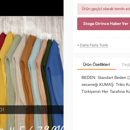
Ürün geçici olarak temin e
Stoga Girince Haber Ver
+
Daha Fazla Tunik
Ürün Özellikleri
Deği
BEDEN: Standart Beden (
seceneği KUMAŞ: Triko Kumaş
Türkiyenin Her Tarafına Kapı
Dİ