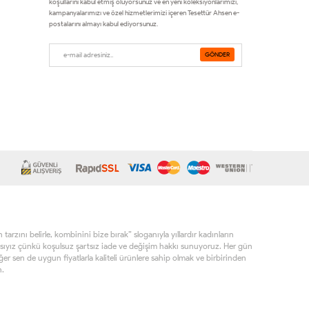
koşullarını kabul etmiş oluyorsunuz ve en yeni koleksiyonlarımızı,
kampanyalarımızı ve özel hizmetlerimizi içeren Tesettür Ahsen e-
postalarını almayı kabul ediyorsunuz.
rzını belirle, kombinini bize bırak” sloganıyla yıllardır kadınların
sıyız çünkü koşulsuz şartsız iade ve değişim hakkı sunuyoruz. Her gün
r sen de uygun fiyatlarla kaliteli ürünlere sahip olmak ve birbirinden
n.