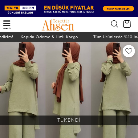
menü
İndirim! Kapıda Ödeme & Hızlı Kargo
Tüm Ürünlerde %10 İ
TÜKENDİ