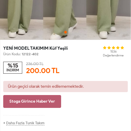
YENİ MODEL TAKIMIM Küf Yeşili
1536
Ürün Kodu:
12122-402
Değerlendirme
236.00 TL
%15
200.00
TL
İNDİRİM
Ürün geçici olarak temin edilememektedir.
Stoga Girince Haber Ver
+
Daha Fazla Tunik Takım