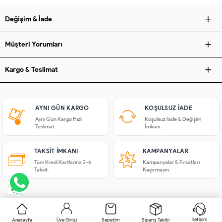
Değişim & İade
Müşteri Yorumları
Kargo & Teslimat
AYNI GÜN KARGO
KOŞULSUZ IADE
Aynı Gün Kargo Hızlı
Koşulsuz İade & Değişim
Teslimat.
İmkanı.
TAKSIT İMKANI
KAMPANYALAR
Tüm Kredi Kartlarına 2-6
Kampanyalar & Fırsatları
Taksit.
Kaçırmayın.
İletişim
Anasayfa
Üye Girişi
Sepetim
Sipariş Takibi