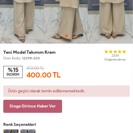
Yeni Model Takımım Krem
2334
Ürün Kodu:
12298-203
Değerlendirme
472.00 TL
%15
400.00
TL
İNDİRİM
Ürün geçici olarak temin edilememektedir.
Stoga Girince Haber Ver
Renk Seçenekleri