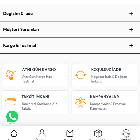
Değişim & İade
Müşteri Yorumları
Kargo & Teslimat
AYNI GÜN KARGO
KOŞULSUZ IADE
Aynı Gün Kargo Hızlı
Koşulsuz İade & Değişim
Teslimat.
İmkanı.
TAKSIT İMKANI
KAMPANYALAR
Tüm Kredi Kartlarına 2-6
Kampanyalar & Fırsatları
Taksit.
Kaçırmayın.
İletişim