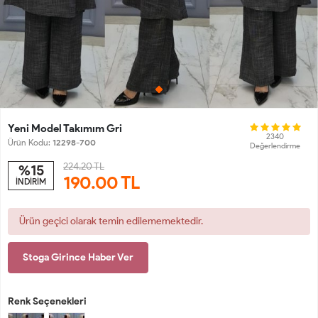
Yeni Model Takımım Gri
2340
Ürün Kodu:
12298-700
Değerlendirme
224.20 TL
%15
190.00
TL
İNDİRİM
Ürün geçici olarak temin edilememektedir.
Stoga Girince Haber Ver
Renk Seçenekleri