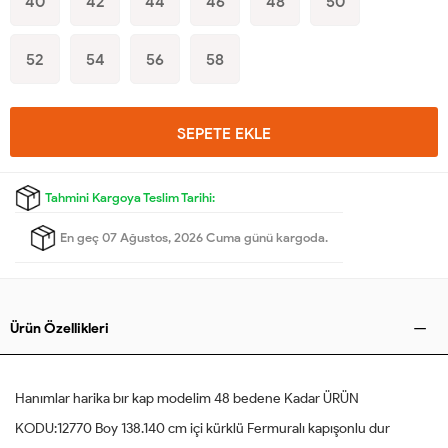
40
42
44
46
48
50
52
54
56
58
SEPETE EKLE
Tahmini Kargoya Teslim Tarihi:
En geç 07 Ağustos, 2026 Cuma günü kargoda.
Ürün Özellikleri
Hanımlar harika bır kap modelim 48 bedene Kadar ÜRÜN
KODU:12770 Boy 138.140 cm içi kürklü Fermuralı kapışonlu dur