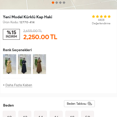
Yeni Model Kürklü Kap Haki
4408
Ürün Kodu:
12770-414
Değerlendirme
2,655.00 TL
%15
2,250.00
TL
İNDİRİM
Renk Seçenekleri
+
Daha Fazla Kaban
Beden Tablosu
Beden