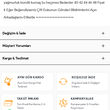
yağmurluk bondit kumaş Su heçımez Bedenler 40 42 44 46 48 Fıyat
₺ Eğer Beğendiyseniz Çift Dokunun Gönderi Bildirimlerini Açın
Arkadaşlarını Etiketle ➖➖➖➖➖➖➖➖➖➖➖➖➖➖
Değişim & İade
Müşteri Yorumları
Kargo & Teslimat
AYNI GÜN KARGO
KOŞULSUZ IADE
Aynı Gün Kargo Hızlı
Koşulsuz İade & Değişim
Teslimat.
İmkanı.
TAKSIT İMKANI
KAMPANYALAR
Tüm Kredi Kartlarına 2-6
Kampanyalar & Fırsatları
Taksit.
Kaçırmayın.