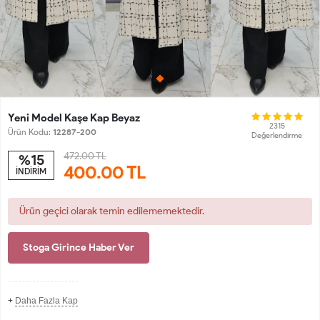
Yeni Model Kaşe Kap Beyaz
2315
Ürün Kodu:
12287-200
Değerlendirme
472.00 TL
%15
400.00
TL
İNDİRİM
Ürün geçici olarak temin edilememektedir.
Stoga Girince Haber Ver
+
Daha Fazla Kap