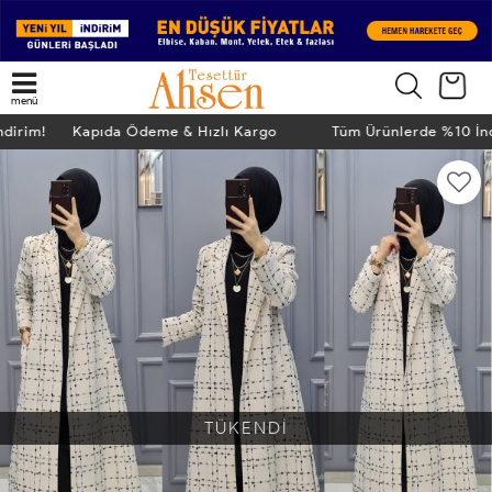
menü
İndirim! Kapıda Ödeme & Hızlı Kargo
Tüm Ürünlerde %10 İ
TÜKENDİ