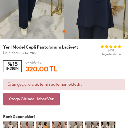
Yeni Model Cepli Pantolonum Lacivert
2818
Ürün Kodu:
1249-900
Değerlendirme
377.60 TL
%15
320.00
TL
İNDİRİM
Ürün geçici olarak temin edilememektedir.
Stoga Girince Haber Ver
Renk Seçenekleri