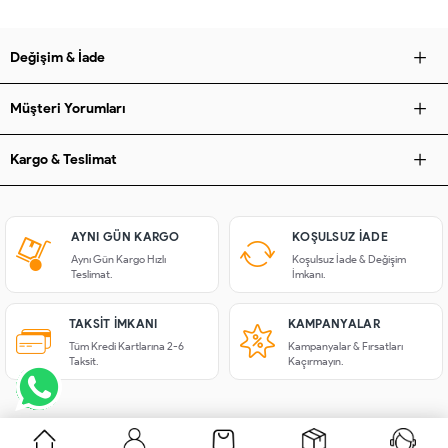
Değişim & İade
Müşteri Yorumları
Kargo & Teslimat
AYNI GÜN KARGO
KOŞULSUZ IADE
Aynı Gün Kargo Hızlı
Koşulsuz İade & Değişim
Teslimat.
İmkanı.
TAKSIT İMKANI
KAMPANYALAR
Tüm Kredi Kartlarına 2-6
Kampanyalar & Fırsatları
Taksit.
Kaçırmayın.