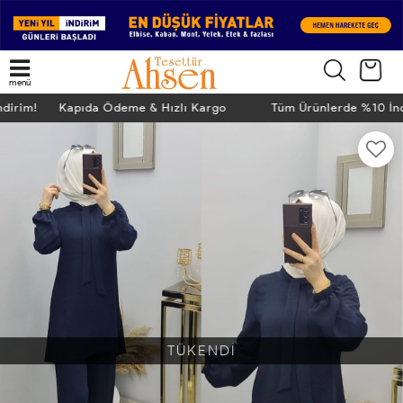
menü
İndirim! Kapıda Ödeme & Hızlı Kargo
Tüm Ürünlerde %10 İ
TÜKENDİ