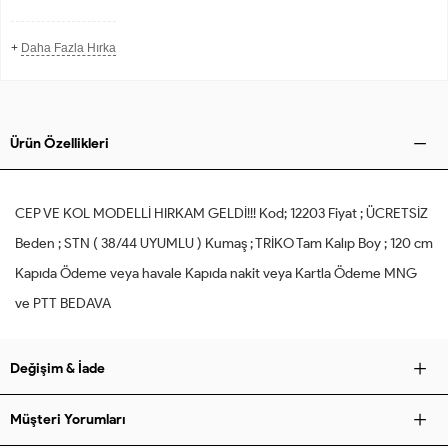
+
Daha Fazla Hırka
Ürün Özellikleri
CEP VE KOL MODELLİ HIRKAM GELDİ!!! Kod; 12203 Fiyat ; ÜCRETSİZ
Beden ; STN ( 38/44 UYUMLU ) Kumaş ; TRİKO Tam Kalıp Boy ; 120 cm
Kapıda Ödeme veya havale Kapıda nakit veya Kartla Ödeme MNG
ve PTT BEDAVA
Değişim & İade
Müşteri Yorumları