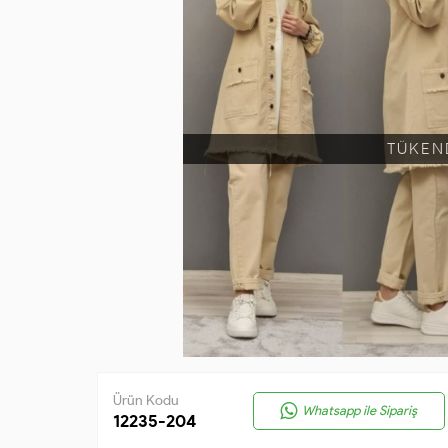
TÜKEN
Ürün Kodu
Whatsapp ile Sipariş
12235-204