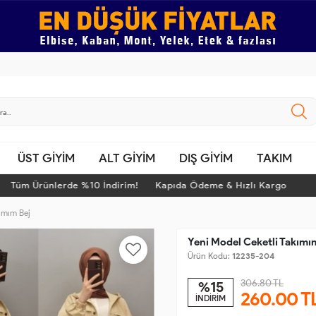
ÜST GİYİM
ALT GİYİM
DIŞ GİYİM
TAKIM
Tüm Ürünlerde %10 İndirim! Kapıda Ödeme & Hızlı Kargo
kımım Bej
Yeni Model Ceketli Takımı
Ürün Kodu:
12235-204
306.80 TL
%15
260.00
T
İNDİRİM