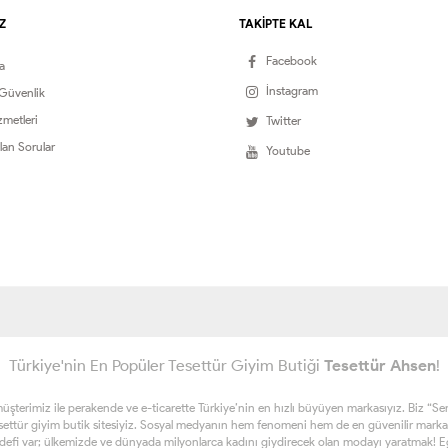
Z
TAKİPTE KAL
Facebook
a
İnstagram
 Güvenlik
zmetleri
Twitter
lan Sorular
Youtube
Türkiye'nin En Popüler Tesettür Giyim Butiği
Tesettür Ahsen
!
erimiz ile perakende ve e-ticarette Türkiye’nin en hızlı büyüyen markasıyız. Biz “Sen ta
esettür giyim butik sitesiyiz. Sosyal medyanın hem fenomeni hem de en güvenilir marka
edefi var; ülkemizde ve dünyada milyonlarca kadını giydirecek olan modayı yaratmak! Eğe