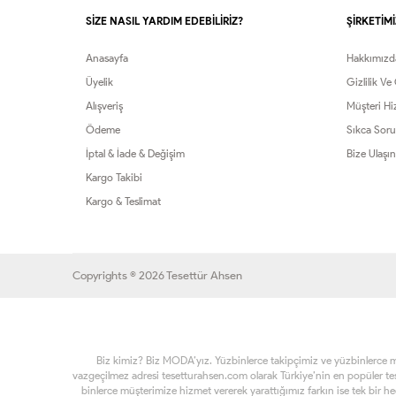
SİZE NASIL YARDIM EDEBİLİRİZ?
ŞİRKETİMİ
Anasayfa
Hakkımızd
Üyelik
Gizlilik Ve
Alışveriş
Müşteri Hi
Ödeme
Sıkca Soru
İptal & İade & Değişim
Bize Ulaşın
Kargo Takibi
Kargo & Teslimat
Copyrights © 2026 Tesettür Ahsen
Biz kimiz? Biz MODA’yız. Yüzbinlerce takipçimiz ve yüzbinlerce müşt
vazgeçilmez adresi tesetturahsen.com olarak Türkiye’nin en popüler t
binlerce müşterimize hizmet vererek yarattığımız farkın ise tek bir h