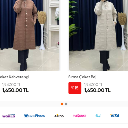
eket Kahverengi
Sırma Çeket Bej
1,947.00 TL
1,947.00 TL
15
%
1,650.00 TL
1,650.00 TL
38
40
42
44
38
40
42
44