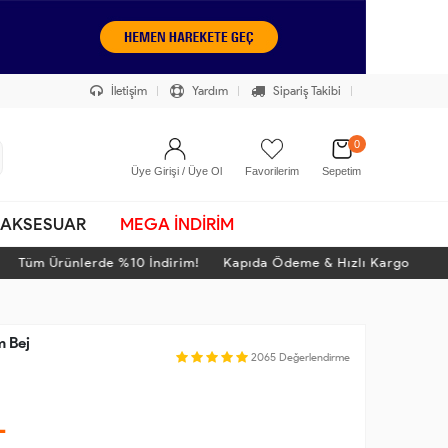
İletişim
Yardım
Sipariş Takibi
0
Üye Girişi / Üye Ol
Favorilerim
Sepetim
AKSESUAR
MEGA İNDİRİM
Tüm Ürünlerde %10 İndirim! Kapıda Ödeme & Hızlı Kargo
m Bej
2065
Değerlendirme
L