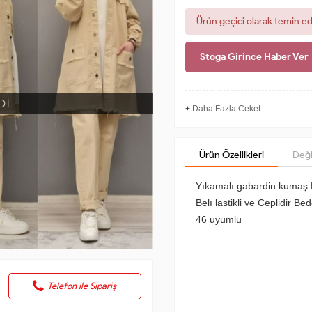
Ürün geçici olarak temin e
Stoga Girince Haber Ver
Dİ
+
Daha Fazla Ceket
Ürün Özellikleri
Deği
Yıkamalı gabardin kumaş
Belı lastikli ve Ceplidir 
46 uyumlu
Telefon ile Sipariş