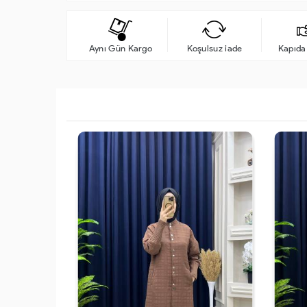
Aynı Gün Kargo
Koşulsuz iade
Kapıd