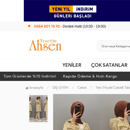
0554 501 15 92
- Destek Hattı (10:00 - 19:00)
YENİLER
ÇOK SATANLAR
üm Ürünlerde %10 İndirim! Kapıda Ödeme & Hızlı Kargo
Anasayfa
DIŞ GİYİM
Ceket
Yeni Model Ceketli Ta