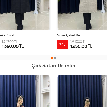
eket Siyah
Sırma Çeket Bej
1,947.00 TL
1,947.00 TL
15
%
1,650.00 TL
1,650.00 TL
38
40
42
44
38
40
42
44
Çok Satan Ürünler