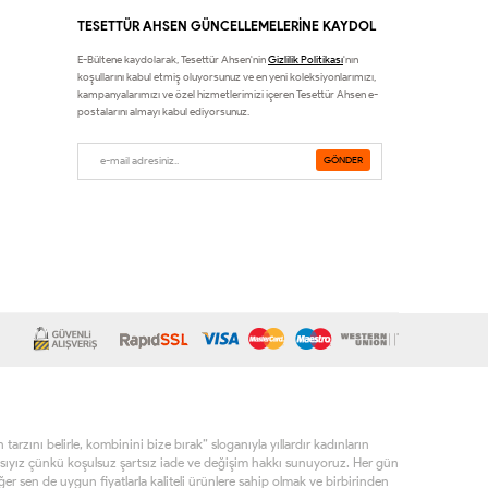
TESETTÜR AHSEN GÜNCELLEMELERİNE KAYDOL
E-Bültene kaydolarak, Tesettür Ahsen'nin
Gizlilik Politikası
'nın
koşullarını kabul etmiş oluyorsunuz ve en yeni koleksiyonlarımızı,
kampanyalarımızı ve özel hizmetlerimizi içeren Tesettür Ahsen e-
postalarını almayı kabul ediyorsunuz.
rzını belirle, kombinini bize bırak” sloganıyla yıllardır kadınların
sıyız çünkü koşulsuz şartsız iade ve değişim hakkı sunuyoruz. Her gün
r sen de uygun fiyatlarla kaliteli ürünlere sahip olmak ve birbirinden