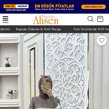
menü
ndirim! Kapıda Ödeme & Hızlı Kargo
Tüm Ürünlerde %10 İn