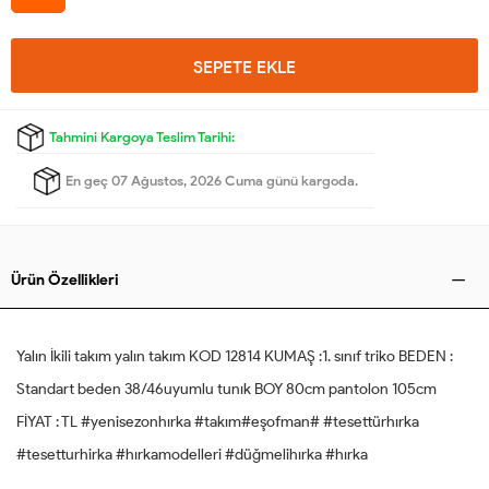
SEPETE EKLE
Tahmini Kargoya Teslim Tarihi:
En geç 07 Ağustos, 2026 Cuma günü kargoda.
Ürün Özellikleri
Yalın İkili takım yalın takım KOD 12814 KUMAŞ :1. sınıf triko BEDEN :
Standart beden 38/46uyumlu tunık BOY 80cm pantolon 105cm
FİYAT : TL #yenisezonhırka #takım#eşofman# #tesettürhırka
#tesetturhirka #hırkamodelleri #düğmelihırka #hırka