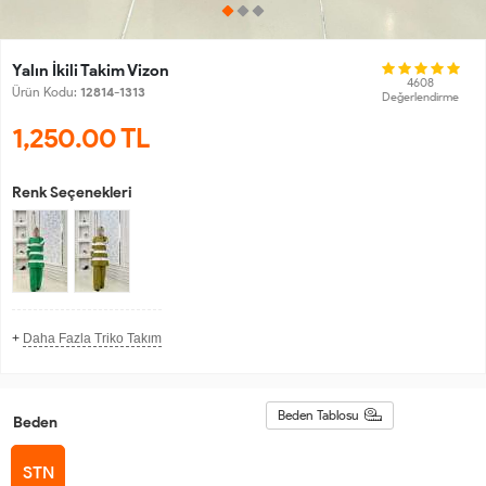
Yalın İkili Takim Vizon
4608
Ürün Kodu:
12814-1313
Değerlendirme
1,250.00
TL
Renk Seçenekleri
+
Daha Fazla Triko Takım
Beden Tablosu
Beden
STN