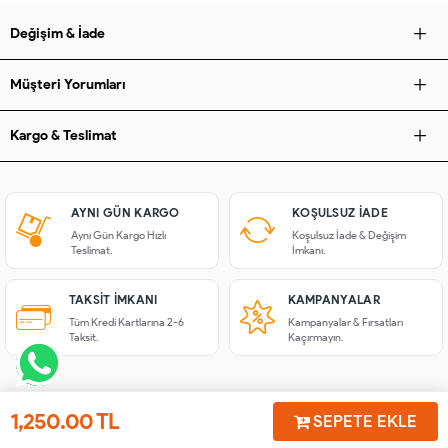
Değişim & İade
Müşteri Yorumları
Kargo & Teslimat
AYNI GÜN KARGO
KOŞULSUZ IADE
Aynı Gün Kargo Hızlı
Koşulsuz İade & Değişim
Teslimat.
İmkanı.
TAKSIT İMKANI
KAMPANYALAR
Tüm Kredi Kartlarına 2-6
Kampanyalar & Fırsatları
Taksit.
Kaçırmayın.
1,250.00
TL
SEPETE EKLE
İletişim
Anasayfa
Üye Girişi
Sepetim
Sipariş Takibi