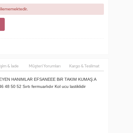
dilememektedir.
şim & İade
Müşteri Yorumları
Kargo & Teslimat
TEYEN HANIMLAR EFSANEEE BiR TAKIM KUMAŞ:A
48 50 52 Sırtı fermuarlıdır Kol ucu lastiklidir