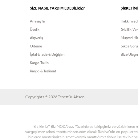
SİZE NASIL YARDIM EDEBİLİRİZ?
ŞİRKETİMİ
Anasayfa
Hakkımızd
Üyelik
Gizlilik Ve
Alışveriş
Müşteri Hi
Ödeme
Sıkca Soru
İptal & İade & Değişim
Bize Ulaşın
Kargo Takibi
Kargo & Teslimat
Copyrights © 2026 Tesettür Ahsen
Biz kimiz? Biz MODA’yız. Yüzbinlerce takipçimiz ve yüzbinlerce müşt
vazgeçilmez adresi tesetturahsen.com olarak Türkiye’nin en popüler t
binlerce müşterimize hizmet vererek yarattığımız farkın ise tek bir h