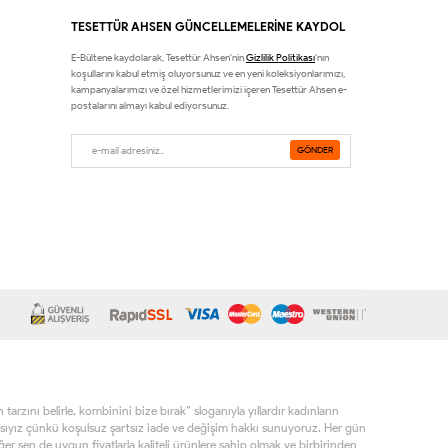
TESETTÜR AHSEN GÜNCELLEMELERİNE KAYDOL
E-Bültene kaydolarak, Tesettür Ahsen'nin
Gizlilik Politikası
'nın
koşullarını kabul etmiş oluyorsunuz ve en yeni koleksiyonlarımızı,
kampanyalarımızı ve özel hizmetlerimizi içeren Tesettür Ahsen e-
postalarını almayı kabul ediyorsunuz.
rzını belirle, kombinini bize bırak” sloganıyla yıllardır kadınların
sıyız çünkü koşulsuz şartsız iade ve değişim hakkı sunuyoruz. Her gün
r sen de uygun fiyatlarla kaliteli ürünlere sahip olmak ve birbirinden