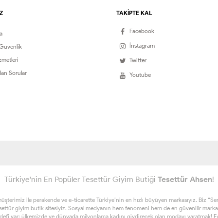
Z
TAKİPTE KAL
Facebook
a
İnstagram
 Güvenlik
zmetleri
Twitter
lan Sorular
Youtube
Türkiye'nin En Popüler Tesettür Giyim Butiği
Tesettür Ahsen
!
erimiz ile perakende ve e-ticarette Türkiye’nin en hızlı büyüyen markasıyız. Biz “Sen ta
esettür giyim butik sitesiyiz. Sosyal medyanın hem fenomeni hem de en güvenilir marka
edefi var; ülkemizde ve dünyada milyonlarca kadını giydirecek olan modayı yaratmak! Eğe