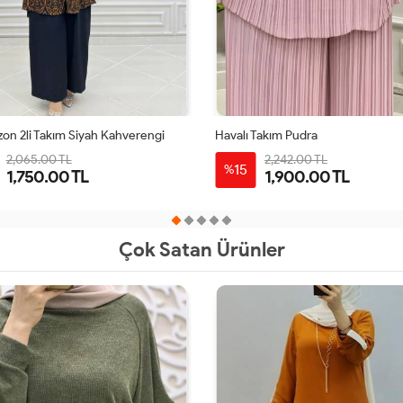
zon 2li Takım Siyah Kahverengi
Havalı Takım Pudra
2,065.00 TL
2,242.00 TL
15
%
1,750.00 TL
1,900.00 TL
38-
46-
50-
42-
38
40
42
44
46
40
48
52
44
Çok Satan Ürünler