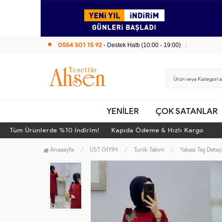
0554 501 15 92
- Destek Hattı (10:00 - 19:00)
YENİLER
ÇOK SATANLAR
Tüm Ürünlerde %10 İndirim! Kapıda Ödeme & Hızlı Kargo
Anasayfa
ÜST GİYİM
Tunik Takım
Yakası Taş Detay