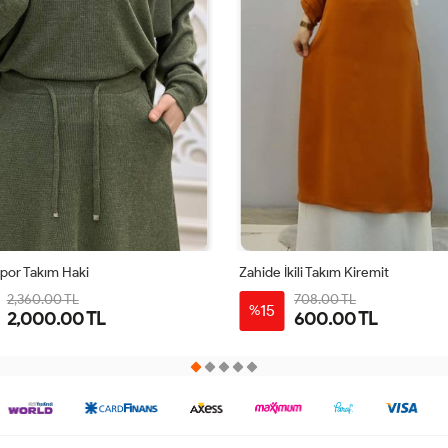
por Takım Haki
Zahide İkili Takım Kiremit
2,360.00 TL
708.00 TL
15
%
2,000.00 TL
600.00 TL
38
40
42
44
6-
2-
3-
4-
5-
48
40
42
44
46