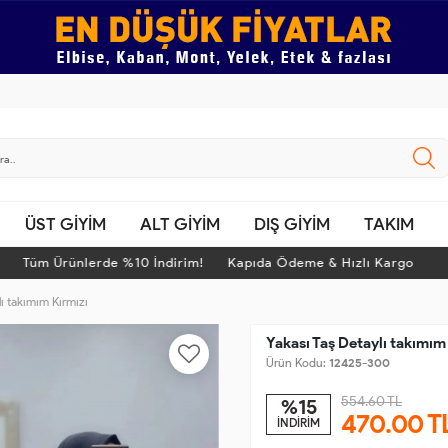
ÜST GİYİM
ALT GİYİM
DIŞ GİYİM
TAKIM
Tüm Ürünlerde %10 İndirim! Kapıda Ödeme & Hızlı Kargo
lı takımım Kırmızı
Yakası Taş Detaylı takımım
Ürün Kodu:
12425-300
554.60 TL
%15
470.00
T
İNDİRİM