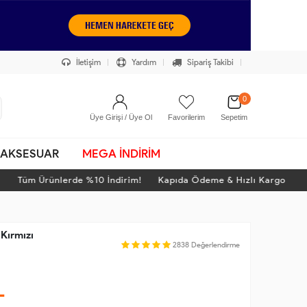
İletişim
Yardım
Sipariş Takibi
0
Üye Girişi / Üye Ol
Favorilerim
Sepetim
AKSESUAR
MEGA İNDİRİM
Tüm Ürünlerde %10 İndirim! Kapıda Ödeme & Hızlı Kargo
 Kırmızı
2838
Değerlendirme
L