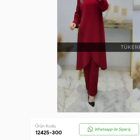
TÜKEN
Ürün Kodu
Whatsapp ile Sipariş
12425-300