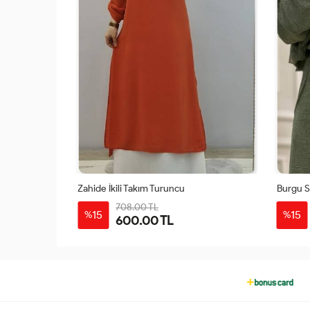
Zahide İkili Takım Turuncu
Burgu S
708.00 TL
15
15
%
%
600.00 TL
48
50
6-
2-
3-
4-
5-
7-
48
40
42
44
46
50