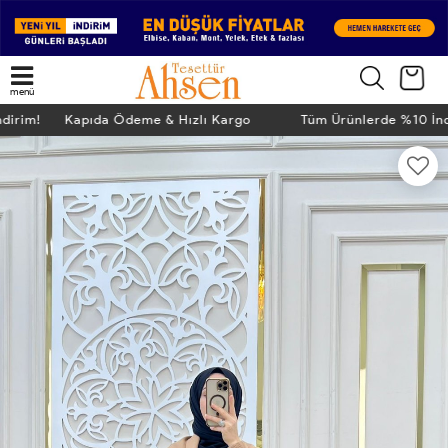
menü
ndirim! Kapıda Ödeme & Hızlı Kargo
Tüm Ürünlerde %10 İn