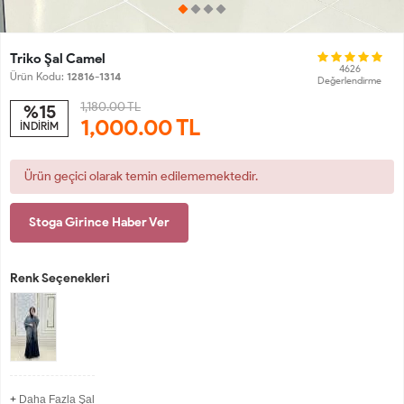
Triko Şal Camel
4626
Ürün Kodu:
12816-1314
Değerlendirme
1,180.00 TL
%15
1,000.00
TL
İNDİRİM
Ürün geçici olarak temin edilememektedir.
Stoga Girince Haber Ver
Renk Seçenekleri
+
Daha Fazla Şal