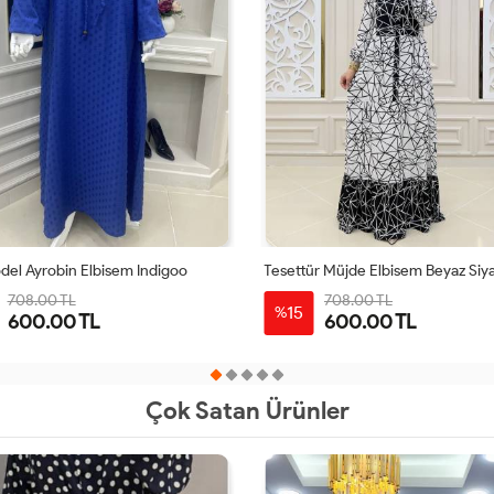
del Ayrobin Elbisem Indigoo
Tesettür Müjde Elbisem Beyaz Siy
708.00 TL
708.00 TL
15
%
600.00 TL
600.00 TL
1-
2-
3-
4-
1-
2-
3-
4-
38-
42-
46-
50-
38-
42-
46-
50-
40
44
48
52
40
44
48
52
Çok Satan Ürünler