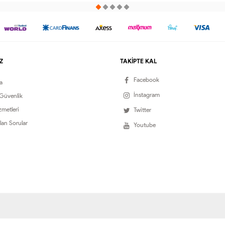
38-
42-
46-
50-
40
48
52
44
40
44
48
52
Z
TAKİPTE KAL
Facebook
a
İnstagram
 Güvenlik
zmetleri
Twitter
lan Sorular
Youtube