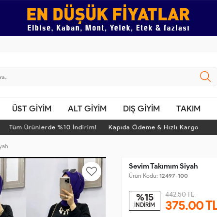
ÜST GİYİM
ALT GİYİM
DIŞ GİYİM
TAKIM
üm Ürünlerde %10 İndirim! Kapıda Ödeme & Hızlı Kargo
T
yah
Sevim Takımım Siyah
Ürün Kodu:
12497-100
442.50 TL
%15
375.00
T
İNDİRİM