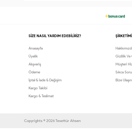
50-
38-
42-
46-
50-
52
40
44
48
52
SİZE NASIL YARDIM EDEBİLİRİZ?
ŞİRKETİMİ
Anasayfa
Hakkımızd
Üyelik
Gizlilik Ve
Alışveriş
Müşteri Hi
Ödeme
Sıkca Soru
İptal & İade & Değişim
Bize Ulaşın
Kargo Takibi
Kargo & Teslimat
Copyrights © 2026 Tesettür Ahsen