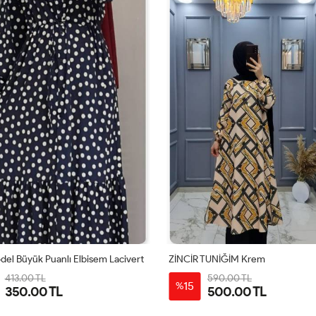
del Büyük Puanlı Elbisem Lacivert
ZİNCİR TUNİĞİM Krem
413.00 TL
590.00 TL
15
%
350.00 TL
500.00 TL
1-
2-
3-
4-
38-
46-
50-
42-