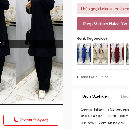
Ürün geçici olarak temin e
Stoga Girince Haber Ver
Renk Seçenekleri
Dİ
+
Daha Fazla Elbise
Ürün Özellikleri
Deği
Sevim ikilitakım 52 bed
İKİLİ TAKİM 1 38 40 uyum
Telefon ile Sipariş
üst boy 95 cm alt boy 98/10