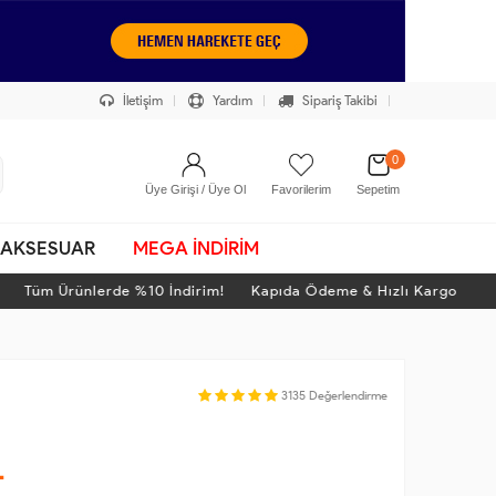
İletişim
Yardım
Sipariş Takibi
0
Üye Girişi / Üye Ol
Favorilerim
Sepetim
AKSESUAR
MEGA İNDİRİM
üm Ürünlerde %10 İndirim! Kapıda Ödeme & Hızlı Kargo
3135
Değerlendirme
L