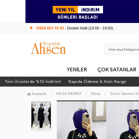
0554 501 15 92
- Destek Hattı (10:00 - 19:00)
YENİLER
ÇOK SATANLAR
üm Ürünlerde %10 İndirim! Kapıda Ödeme & Hızlı Kargo
T
Anasayfa
MEGA İNDİRİM
Elbise
Sevim Takımım Si