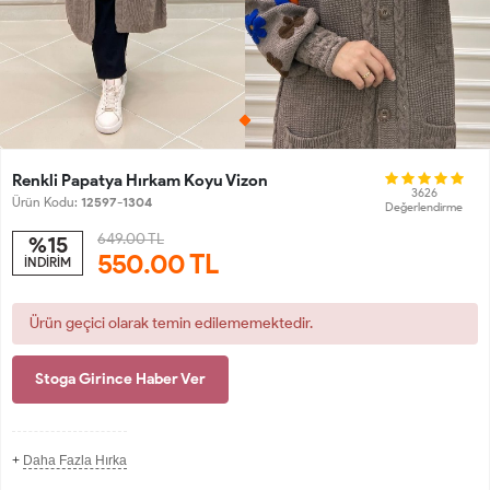
Renkli Papatya Hırkam Koyu Vizon
3626
Ürün Kodu:
12597-1304
Değerlendirme
649.00 TL
%15
550.00
TL
İNDİRİM
Ürün geçici olarak temin edilememektedir.
Stoga Girince Haber Ver
+
Daha Fazla Hırka