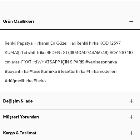
Ürün Özellikleri
Renkli Papatya Hırkanın En Güzel Hali Renkli hırka KOD 12597
KUMAŞ :1 ci sinif Triko BEDEN : St (38/40/42/44/46/48) BOY 100 110
cm arası FİYAT : tl WHATSAPP IÇIN SIPARIS #yenisezonhırka
#bayanhırka #tesettürhırka #tesetturhirka #hırkamodelleri
#düğmelihırka #hırka
Değişim & İade
Müşteri Yorumları
Kargo & Teslimat