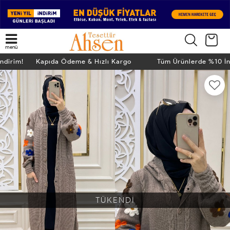
menü
İndirim! Kapıda Ödeme & Hızlı Kargo
Tüm Ürünlerde %10 İ
TÜKENDİ