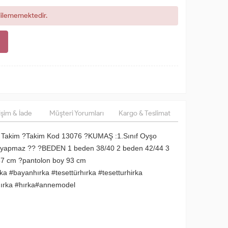
dilememektedir.
şim & İade
Müşteri Yorumları
Kargo & Teslimat
li Takim ?Takim Kod 13076 ?KUMAŞ :1.Sınıf Oyşo
 yapmaz ?? ?BEDEN 1 beden 38/40 2 beden 42/44 3
87 cm ?pantolon boy 93 cm
a #bayanhırka #tesettürhırka #tesetturhirka
hırka #hırka#annemodel