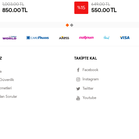
1,003.00 TL
649.00 TL
15
%
850.00 TL
550.00 TL
1-
2-
3-
4-
38-
46-
50-
42-
38-
42-
46-
50-
40
48
52
44
40
44
48
52
Z
TAKİPTE KAL
Facebook
a
İnstagram
 Güvenlik
zmetleri
Twitter
lan Sorular
Youtube