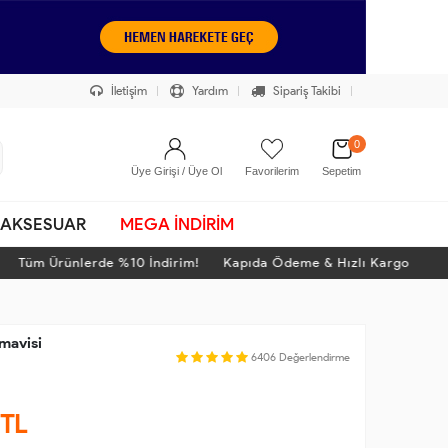
İletişim
Yardım
Sipariş Takibi
0
Üye Girişi / Üye Ol
Favorilerim
Sepetim
AKSESUAR
MEGA İNDİRİM
üm Ürünlerde %10 İndirim! Kapıda Ödeme & Hızlı Kargo
T
 mavisi
6406
Değerlendirme
TL