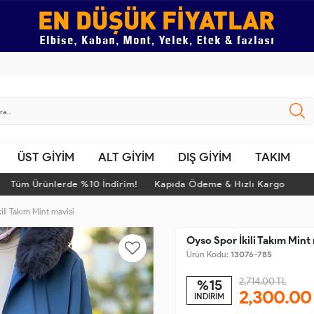
ÜST GİYİM
ALT GİYİM
DIŞ GİYİM
TAKIM
üm Ürünlerde %10 İndirim! Kapıda Ödeme & Hızlı Kargo
T
ili Takım Mint mavisi
Oyso Spor İkili Takım Mint
Ürün Kodu:
13076-785
2,714.00 TL
%15
2,300.00
İNDİRİM