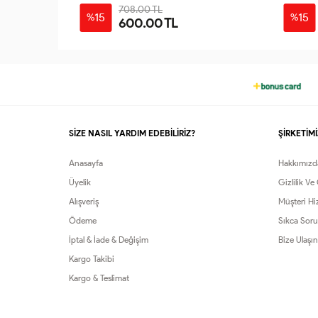
708.00 TL
15
15
%
%
600.00 TL
42-
1-
2-
3-
4-
44
38-
42-
46-
50-
40
44
48
52
SİZE NASIL YARDIM EDEBİLİRİZ?
ŞİRKETİMİ
Anasayfa
Hakkımızd
Üyelik
Gizlilik Ve
Alışveriş
Müşteri Hi
Ödeme
Sıkca Soru
İptal & İade & Değişim
Bize Ulaşın
Kargo Takibi
Kargo & Teslimat