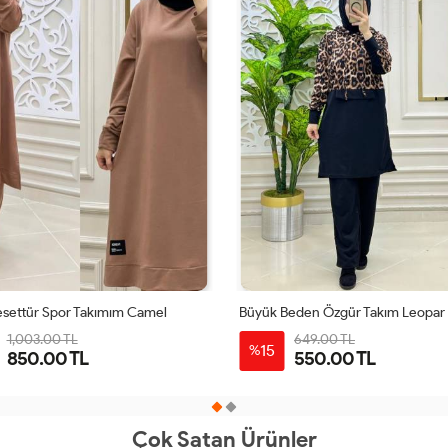
esettür Spor Takımım Camel
Büyük Beden Özgür Takım Leopar
1,003.00 TL
649.00 TL
15
%
850.00 TL
550.00 TL
1-
2-
3-
4-
38-
46-
50-
42-
38-
42-
46-
50-
40
48
52
44
40
44
48
52
Çok Satan Ürünler