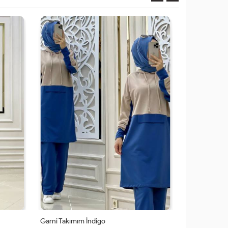
Garni Takımım İndigo
Maral Tesett