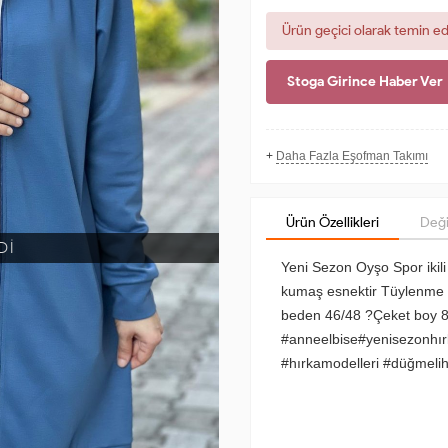
Ürün geçici olarak temin e
Stoga Girince Haber Ver
+
Daha Fazla Eşofman Takımı
Ürün Özellikleri
Deği
Dİ
Yeni Sezon Oyşo Spor iki
kumaş esnektir Tüylenme
beden 46/48 ?Çeket boy 
#anneelbise#yenisezonhırk
#hırkamodelleri #düğmeli