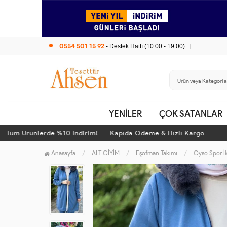
0554 501 15 92
- Destek Hattı (10:00 - 19:00)
YENİLER
ÇOK SATANLAR
m Ürünlerde %10 İndirim! Kapıda Ödeme & Hızlı Kargo
T
Anasayfa
ALT GİYİM
Eşofman Takımı
Oyso Spor İk