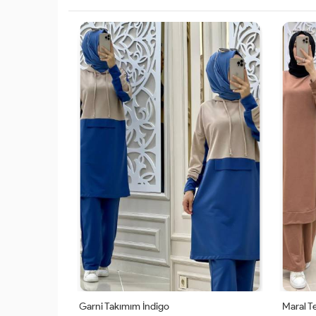
eopar
Garni Takımım İndigo
Maral T